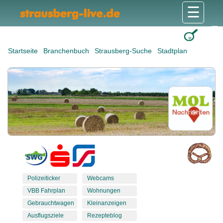
☰
Gesundheit & Pflege
Shops & Dienstleister
Freizeit & Tourismus
Bildung & Soziales
Wohnen & Bauen
Wirtschaft & Arbeit
Stadt & Politik
Startseite
Branchenbuch
Strausberg-Suche
Stadtplan
Polizeiticker
Webcams
VBB Fahrplan
Wohnungen
Gebrauchtwagen
Kleinanzeigen
Ausflugsziele
Rezepteblog