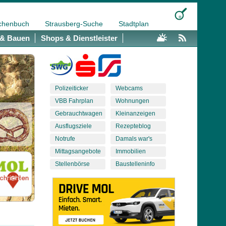
chenbuch
Strausberg-Suche
Stadtplan
& Bauen
Shops & Dienstleister
Polizeiticker
Webcams
VBB Fahrplan
Wohnungen
Gebrauchtwagen
Kleinanzeigen
Ausflugsziele
Rezepteblog
Notrufe
Damals war's
Mittagsangebote
Immobilien
Stellenbörse
Baustelleninfo