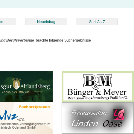
he
Neueintrag
Sort. A
↓
Z
 und Berufsverbände
brachte folgende Suchergebnisse