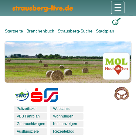
☰
Gesundheit & Pflege
Shops & Dienstleister
Freizeit & Tourismus
Bildung & Soziales
Wohnen & Bauen
Wirtschaft & Arbeit
Stadt & Politik
Startseite
Branchenbuch
Strausberg-Suche
Stadtplan
Polizeiticker
Webcams
VBB Fahrplan
Wohnungen
Gebrauchtwagen
Kleinanzeigen
Ausflugsziele
Rezepteblog