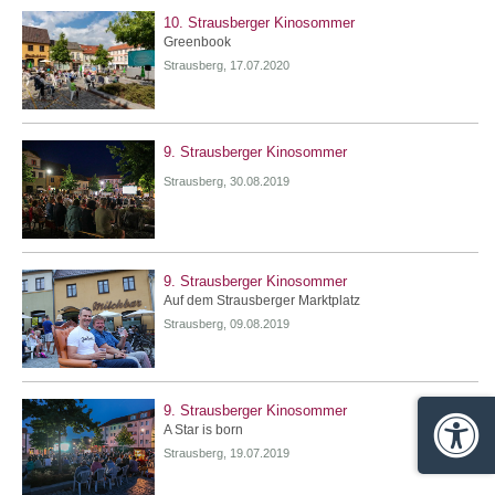
10. Strausberger Kinosommer
Greenbook
Strausberg, 17.07.2020
9. Strausberger Kinosommer
Strausberg, 30.08.2019
9. Strausberger Kinosommer
Auf dem Strausberger Marktplatz
Strausberg, 09.08.2019
9. Strausberger Kinosommer
A Star is born
Barrie
Strausberg, 19.07.2019