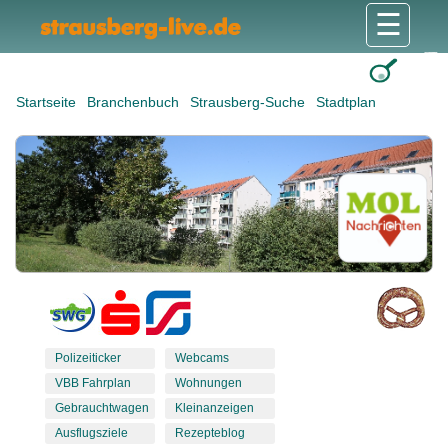
☰
Gesundheit & Pflege
Shops & Dienstleister
Freizeit & Tourismus
Bildung & Soziales
Wohnen & Bauen
Wirtschaft & Arbeit
Stadt & Politik
Startseite
Branchenbuch
Strausberg-Suche
Stadtplan
Polizeiticker
Webcams
VBB Fahrplan
Wohnungen
Gebrauchtwagen
Kleinanzeigen
Ausflugsziele
Rezepteblog