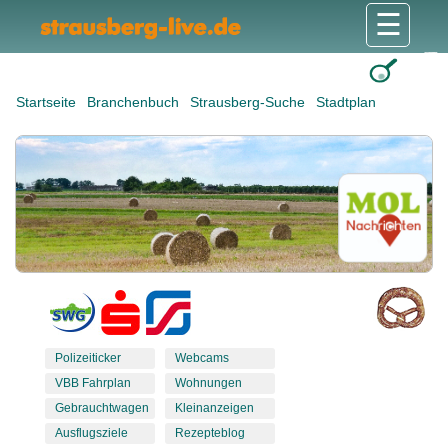
☰
Gesundheit & Pflege
Shops & Dienstleister
Freizeit & Tourismus
Bildung & Soziales
Wohnen & Bauen
Wirtschaft & Arbeit
Stadt & Politik
Startseite
Branchenbuch
Strausberg-Suche
Stadtplan
Polizeiticker
Webcams
VBB Fahrplan
Wohnungen
Gebrauchtwagen
Kleinanzeigen
Ausflugsziele
Rezepteblog