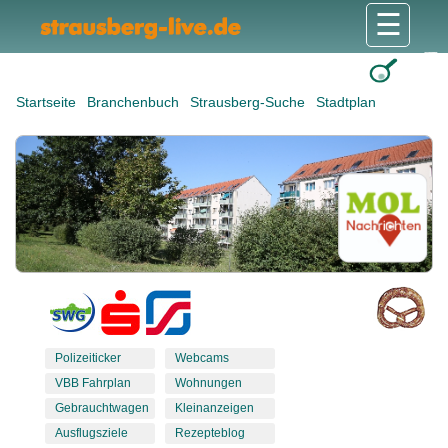
☰
Gesundheit & Pflege
Shops & Dienstleister
Freizeit & Tourismus
Bildung & Soziales
Wohnen & Bauen
Wirtschaft & Arbeit
Stadt & Politik
Startseite
Branchenbuch
Strausberg-Suche
Stadtplan
Polizeiticker
Webcams
VBB Fahrplan
Wohnungen
Gebrauchtwagen
Kleinanzeigen
Ausflugsziele
Rezepteblog