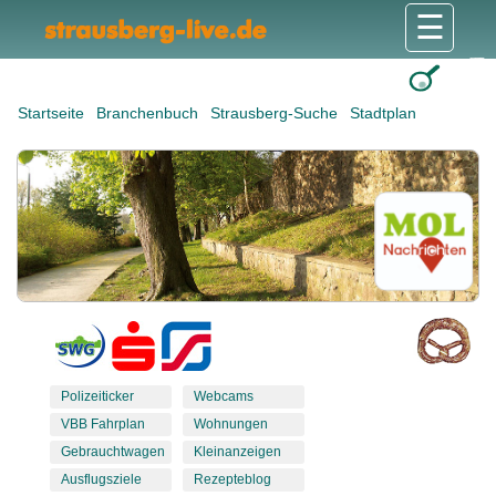
☰
Gesundheit & Pflege
Shops & Dienstleister
Freizeit & Tourismus
Bildung & Soziales
Wohnen & Bauen
Wirtschaft & Arbeit
Stadt & Politik
Startseite
Branchenbuch
Strausberg-Suche
Stadtplan
Polizeiticker
Webcams
VBB Fahrplan
Wohnungen
Gebrauchtwagen
Kleinanzeigen
Ausflugsziele
Rezepteblog