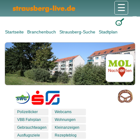
☰
Gesundheit & Pflege
Shops & Dienstleister
Freizeit & Tourismus
Bildung & Soziales
Wohnen & Bauen
Wirtschaft & Arbeit
Stadt & Politik
Startseite
Branchenbuch
Strausberg-Suche
Stadtplan
Polizeiticker
Webcams
VBB Fahrplan
Wohnungen
Gebrauchtwagen
Kleinanzeigen
Ausflugsziele
Rezepteblog