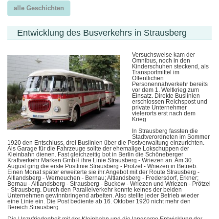
alle Geschichten
Entwicklung des Busverkehrs in Strausberg
Versuchsweise kam der
Omnibus, noch in den
Kinderschuhen steckend, als
Transportmittel im
Öffentlichen
Personennahverkehr bereits
vor dem 1. Weltkrieg zum
Einsatz. Direkte Buslinien
erschlossen Reichspost und
private Unternehmer
vielerorts erst nach dem
Krieg.
In Strausberg fassten die
Stadtverordneten im Sommer
1920 den Entschluss, drei Buslinien über die Postverwaltung einzurichten.
Als Garage für die Fahrzeuge sollte der ehemalige Lokschuppen der
Kleinbahn dienen. Fast gleichzeitig bot in Berlin die Schöneberger
Kraftverkehr Marken GmbH ihre Linie Strausberg - Wriezen an. Am 30.
August ging die erste Postlinie Strausberg - Prötzel - Wriezen in Betrieb.
Einen Monat später erweiterte sie ihr Angebot mit der Route Strausberg -
Altlandsberg - Werneuchen - Bernau; Altlandsberg - Fredersdorf, Erkner;
Bernau - Altlandsberg - Strausberg - Buckow - Wriezen und Wriezen - Prötzel
- Strausberg. Durch den Parallelverkehr konnte keines der beiden
Unternehmen gewinnbringend arbeiten. Also stellte jeder Betrieb wieder
eine Linie ein. Die Post bediente ab 16. Oktober 1920 nicht mehr den
Bereich Strausberg.