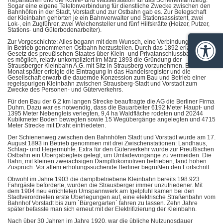
Reparaturen und die Kohle- und Wasserstation für das Schienenfahrzeug.
Sogar eine eigene Telefonverbindung für dienstliche Zwecke zwischen den
Bahnhöfen in der Stadt, Vorstadt und zur Ostbahn gab es. Zur Belegschaft
der Kleinbahn gehörten je ein Bahnverwalter und Stationsassistent, zwei
Lok-, ein Zugführer, zwei Weichensteller und fünf Hilfskräfte (Heizer, Putzer,
Stations- und Güterbodenarbeiter).
Zur Vorgeschichte: Alles begann mit dem Wunsch, eine Verbindung zur 1867
in Betrieb genommenen Ostbahn herzustellen. Durch das 1892 erlassene
Barrie
Gesetz des preußischen Staates über Klein- und Privatanschlussbahnen war
es möglich, relativ unkompliziert im März 1893 die Gründung der
Strausberger Kleinbahn A.G. mit Sitz in Strausberg vorzunehmen. Einen
Monat später erfolgte die Eintragung in das Handelsregister und die
Gesellschaft erwarb die dauernde Konzession zum Bau und Betrieb einer
regelspurigen Kleinbahn zwischen Strausberg-Stadt und Vorstadt zum
Zwecke des Personen- und Güterverkehrs.
Für den Bau der 6,2 km langen Strecke beauftragte die AG die Berliner Firma
Duhm. Dazu war es notwendig, dass die Bauarbeiter 6192 Meter Haupt- und
1395 Meter Nebengleis verlegten, 9,4 ha Waldfläche rodeten und 20244
Kubikmeter Boden bewegten sowie 15 Wegübergänge angelegten und 4715
Meter Strecke mit Draht einfriedeten.
Der Schienenweg zwischen den Bahnhöfen Stadt und Vorstadt wurde am 17.
August 1893 in Betrieb genommen mit drei Zwischenstationen: Landhaus,
Schlag- und Hegermühle. Extra für den Güterverkehr wurde zur Preußischen
Ostbahn ein Übergabegleis gelegt, um Umladevorgänge zu vermeiden. Die
Bahn, mit kleinen zweiachsigen Dampflokomotiven betrieben, fand hohen
Zuspruch. Vor allem erholungssuchende Berliner begrüßten den Fortschritt.
Obwohl im Jahre 1903 die dampfbetriebene Kleinbahn bereits 198.923
Fahrgäste beförderte, wurden die Strausberger immer unzufriedener. Mit
dem 1904 neu errichteten Umspannwerk am Igelpfuhl kamen bei den
Stadtverordneten erste Überlegungen auf, eine elektrische Straßenbahn vom
Bahnhof Vorstadt bis zum `Bürgergarten` fahren zu lassen. Zehn Jahre
später befasste man sich erneut mit der Elektrifizierung der Kleinbahn.
Nach über 30 Jahren im Jahre 1920, war die übliche Nutzungsdauer