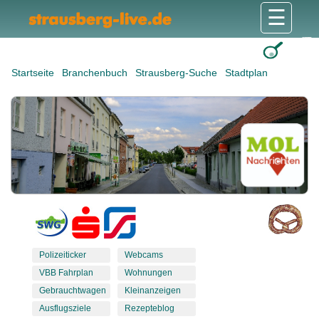
☰
Gesundheit & Pflege
Shops & Dienstleister
Freizeit & Tourismus
Bildung & Soziales
Wohnen & Bauen
Wirtschaft & Arbeit
Stadt & Politik
Startseite
Branchenbuch
Strausberg-Suche
Stadtplan
Polizeiticker
Webcams
VBB Fahrplan
Wohnungen
Gebrauchtwagen
Kleinanzeigen
Ausflugsziele
Rezepteblog