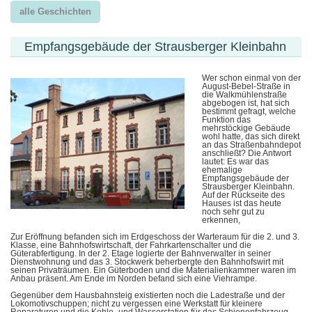
alle Geschichten
Empfangsgebäude der Strausberger Kleinbahn
Wer schon einmal von der
August-Bebel-Straße in
die Walkmühlenstraße
abgebogen ist, hat sich
bestimmt gefragt, welche
Funktion das
mehrstöckige Gebäude
wohl hatte, das sich direkt
an das Straßenbahndepot
anschließt? Die Antwort
lautet: Es war das
ehemalige
Empfangsgebäude der
Strausberger Kleinbahn.
Auf der Rückseite des
Hauses ist das heute
noch sehr gut zu
erkennen,
Zur Eröffnung befanden sich im Erdgeschoss der Warteraum für die 2. und 3.
Klasse, eine Bahnhofswirtschaft, der Fahrkartenschalter und die
Güterabfertigung. In der 2. Etage logierte der Bahnverwalter in seiner
Dienstwohnung und das 3. Stockwerk beherbergte den Bahnhofswirt mit
seinen Privaträumen. Ein Güterboden und die Materialienkammer waren im
Anbau präsent. Am Ende im Norden befand sich eine Viehrampe.
Gegenüber dem Hausbahnsteig existierten noch die Ladestraße und der
Lokomotivschuppen; nicht zu vergessen eine Werkstatt für kleinere