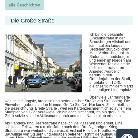
alle Geschichten
Die Große Straße
Ich bin die bekannte
Einkaufsstraße in der
Strausberger Altstadt und
kann auf ein langes
Bestehen zurückblicken.
Mein Verlauf beginnt im
Süden am Landsberger
und endet im Norden am
Wriezener Tor, die beide
nicht mehr existieren.
Angelegt wurde ich
bereits in den
Gründerjahren der Stadt,
ungefähr um 1240,
gleichzeitig mit dem Markt
am heutigen Lindenplatz.
Über viele Jahrhunderte
war ich die längste, breiteste und bedeutendste Straße von Strausberg. Die
Einwohner gaben mir den Namen `Große Straße`. Nur kurze Zeit erhielt ich
die Bezeichnung `Breite Straße`, weil ein Kartenzeichner mich so auf einem
Stadtplan von 1723 verewigte. Ich bin doch nicht breit, ich bin groß! Zum
Glück setzte sich der Volksmund durch und mein Name blieb erhalten.
Als Handels- und Heeresstraße habe ich viel gesehen und erlebt. Eine
schlimme Zeit waren u.a. die Jahre nach dem Dreißigjährigen Krieg.
Strausberg war weitgehend verwüstet. Erst mit Hilfe der Preußenkönige, die
Bauwillige von Steuern und Abgaben befreiten, schritt der Aufbau langsam