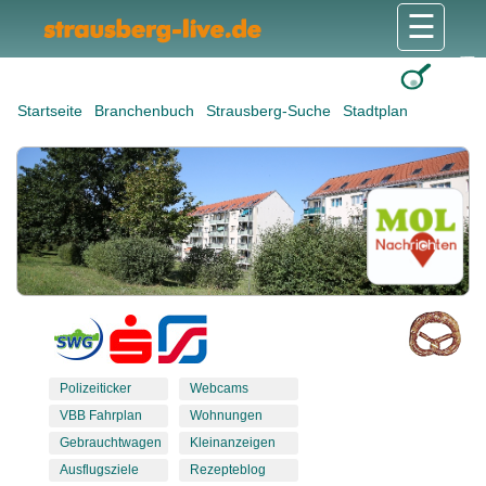
☰
Gesundheit & Pflege
Shops & Dienstleister
Freizeit & Tourismus
Bildung & Soziales
Wohnen & Bauen
Wirtschaft & Arbeit
Stadt & Politik
Startseite
Branchenbuch
Strausberg-Suche
Stadtplan
Polizeiticker
Webcams
VBB Fahrplan
Wohnungen
Gebrauchtwagen
Kleinanzeigen
Ausflugsziele
Rezepteblog