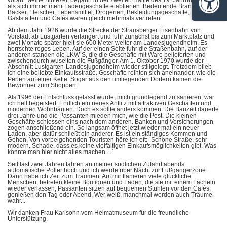
voran. Meine Blütezeit begann in der zweiten Hälfte des 19. Jahrhunderts,
Barrie
als sich immer mehr Ladengeschäfte etablierten. Bedeutende Branchen wie
Bäcker, Fleischer, Lebensmittel, Drogerien, Bekleidungsgeschäfte,
Gaststätten und Cafés waren gleich mehrmals vertreten.
Ab dem Jahr 1926 wurde die Strecke der Strausberger Eisenbahn von
Vorstadt ab Lustgarten verlängert und fuhr zunächst bis zum Marktplatz und
zwei Monate später hielt sie 600 Meter weiter am Landesjugendheim. Es
herrschte reges Leben. Auf der einen Seite fuhr die Straßenbahn, auf der
anderen standen die LKW`S, die die Geschäfte mit Ware belieferten und
zwischendurch wuselten die Fußgänger. Am 1. Oktober 1970 wurde der
Abschnitt Lustgarten-Landesjugendheim wieder stillgelegt. Trotzdem blieb
ich eine beliebte Einkaufsstraße. Geschäfte reihten sich aneinander, wie die
Perlen auf einer Kette. Sogar aus den umliegenden Dörfern kamen die
Bewohner zum Shoppen.
Als 1996 der Entschluss gefasst wurde, mich grundlegend zu sanieren, war
ich hell begeistert. Endlich ein neues Antlitz mit attraktiven Geschäften und
modernen Wohnbauten. Doch es sollte anders kommen. Die Bauzeit dauerte
drei Jahre und die Passanten mieden mich, wie die Pest. Die kleinen
Geschäfte schlossen eins nach dem anderen. Banken und Versicherungen
zogen anschließend ein. So langsam öffnet jetzt wieder mal ein neuer
Laden, aber dafür schließt ein anderer. Es ist ein ständiges Kommen und
Gehen. Von vorbeigehenden Touristen höre ich oft: `Schöne Straße, sehr
modern. Schade, dass es keine vielfältigen Einkaufsmöglichkeiten gibt. Was
könnte man hier nicht alles machen ...`
Seit fast zwei Jahren fahren an meiner südlichen Zufahrt abends
automatische Poller hoch und ich werde über Nacht zur Fußgängerzone.
Dann habe ich Zeit zum Träumen. Auf mir flanieren viele glückliche
Menschen, betreten kleine Boutiquen und Läden, die sie mit einem Lächeln
wieder verlassen, Passanten sitzen auf bequemen Stühlen vor den Cafés,
genießen den Tag oder Abend. Wer weiß, manchmal werden auch Träume
wahr...
Wir danken Frau Karlsohn vom Heimatmuseum für die freundliche
Unterstützung.