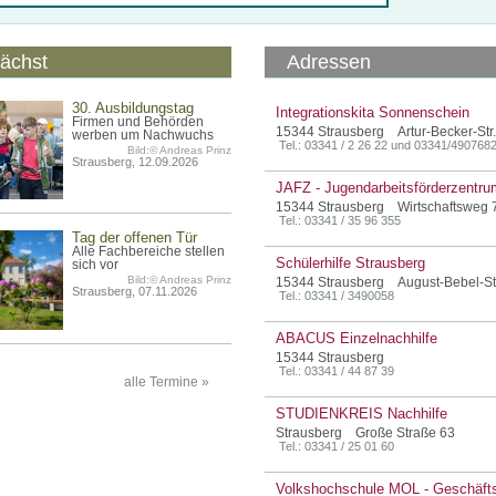
ächst
Adressen
30. Ausbildungstag
Integrationskita Sonnenschein
Firmen und Behörden
15344 Strausberg Artur-Becker-Str.
werben um Nachwuchs
Tel.: 03341 / 2 26 22 und 03341/490768
Bild:© Andreas Prinz
Strausberg, 12.09.2026
JAFZ - Jugendarbeitsförderzentru
15344 Strausberg Wirtschaftsweg 
Tel.: 03341 / 35 96 355
Tag der offenen Tür
Alle Fachbereiche stellen
Schülerhilfe Strausberg
sich vor
Bild:© Andreas Prinz
15344 Strausberg August-Bebel-St
Strausberg, 07.11.2026
Tel.: 03341 / 3490058
ABACUS Einzelnachhilfe
15344 Strausberg
Tel.: 03341 / 44 87 39
alle Termine »
STUDIENKREIS Nachhilfe
Strausberg Große Straße 63
Tel.: 03341 / 25 01 60
Volkshochschule MOL - Geschäfts