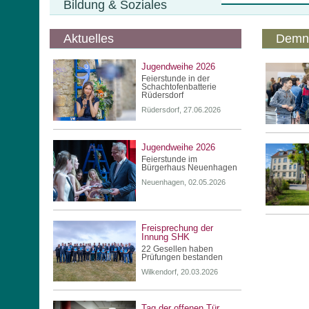
Bildung & Soziales
Aktuelles
Demn
Jugendweihe 2026
Feierstunde in der
Schachtofenbatterie
Rüdersdorf
Rüdersdorf, 27.06.2026
Jugendweihe 2026
Feierstunde im
Bürgerhaus Neuenhagen
Neuenhagen, 02.05.2026
Freisprechung der
Innung SHK
22 Gesellen haben
Prüfungen bestanden
Wilkendorf, 20.03.2026
Tag der offenen Tür