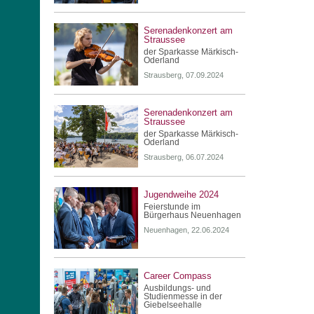
Serenadenkonzert am
Straussee
der Sparkasse Märkisch-
Oderland
Strausberg, 07.09.2024
Serenadenkonzert am
Straussee
der Sparkasse Märkisch-
Oderland
Strausberg, 06.07.2024
Jugendweihe 2024
Feierstunde im
Bürgerhaus Neuenhagen
Neuenhagen, 22.06.2024
Career Compass
Ausbildungs- und
Studienmesse in der
Giebelseehalle