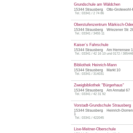
Grundschule am Wäldchen
15344 Strausberg Otto-Grotewohl-
Tel.: 03341 / 2 74 86
Oberstufenzentrum Märkisch-Oder
15344 Strausberg Wriezener Str. 2
Tel.: 03341 / 3455 11
Kaiser´s Fahrschule
15344 Strausberg Am Herrensee 
Tel.: 03341 / 42 16 10 und 0172 / 38544
Bibliothek Heinrich-Mann
15344 Strausberg Markt 10
Tel.: 03341 / 314031
Zweigbibliothek "Bürgerhaus"
15344 Strausberg Am Annatal 67
Tel.: 03341 / 42 31 92
Vorstadt-Grundschule Strausberg
15344 Strausberg Heinrich-Dorrenb
1
Tel.: 03341 / 422045
Lise-Meitner-Oberschule