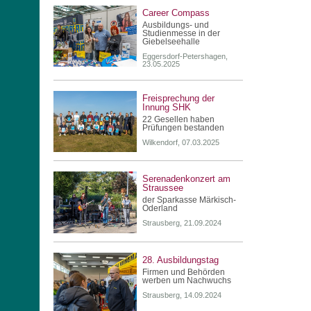
Career Compass
Ausbildungs- und
Studienmesse in der
Giebelseehalle
Eggersdorf-Petershagen,
23.05.2025
Freisprechung der
Innung SHK
22 Gesellen haben
Prüfungen bestanden
Wilkendorf, 07.03.2025
Serenadenkonzert am
Straussee
der Sparkasse Märkisch-
Oderland
Strausberg, 21.09.2024
28. Ausbildungstag
Firmen und Behörden
werben um Nachwuchs
Strausberg, 14.09.2024