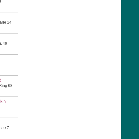
d
raße 24
. 49
2
d
Ring 68
kin
see 7