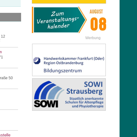
 12
Werbung
2
m
71
raße 50
stelle