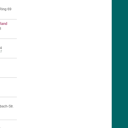
Ring 69
land
8
14
67
ach-Str.