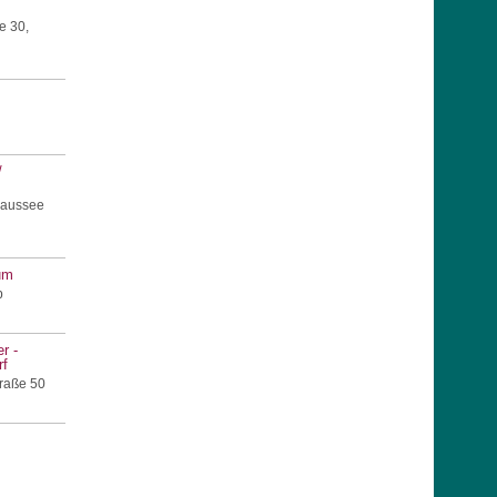
e 30,
/
haussee
um
b
r -
rf
raße 50