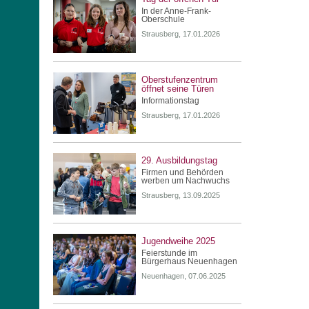
In der Anne-Frank-
Oberschule
Strausberg, 17.01.2026
Oberstufenzentrum
öffnet seine Türen
Informationstag
Strausberg, 17.01.2026
29. Ausbildungstag
Firmen und Behörden
werben um Nachwuchs
Strausberg, 13.09.2025
Jugendweihe 2025
Feierstunde im
Bürgerhaus Neuenhagen
Neuenhagen, 07.06.2025