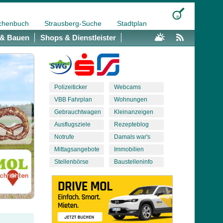
chenbuch
Strausberg-Suche
Stadtplan
& Bauen
Shops & Dienstleister
Polizeiticker
Webcams
VBB Fahrplan
Wohnungen
Gebrauchtwagen
Kleinanzeigen
Ausflugsziele
Rezepteblog
Notrufe
Damals war's
Mittagsangebote
Immobilien
Stellenbörse
Baustelleninfo