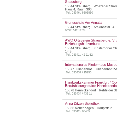
Strausberg
15344 Strausberg Wriezener Straß
Haus 4, Raum 306
Tel.: 03346 / 8506850
Grundschule Am Annatal
15344 Strausberg Am Annatal 64
03341/ 42 12 24
AWO Ortsverein Strausberg e. V. 
Erziehungshilfeverbund
15344 Strausberg Klosterdorfer C
14 B
Tel.: 03341 / 42 11 52
Internationales Fledermaus Muse
15377 Julianenhof Julianenhof 15
Tel.: 033437 / 15256
Handwerkskammer Frankfurt / Ode
Berufsbildungsstätte Hennickendo
15378 Hennickendorf Rehfelder St
Tel.: 033434 / 439 11
Anna-Ditzen-Bibliothek
15366 Neuenhagen Hauptstr. 2
Tel.: 03342 / 80435