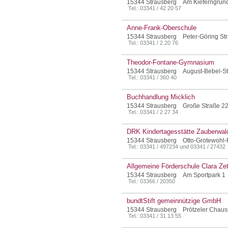
15344 Strausberg Am Kieferngrun
Tel.: 03341 / 42 20 57
Anne-Frank-Oberschule
15344 Strausberg Peter-Göring St
Tel.: 03341 / 2 20 76
Theodor-Fontane-Gymnasium
15344 Strausberg August-Bebel-Str
Tel.: 03341 / 360 40
Buchhandlung Micklich
15344 Strausberg Große Straße 2
Tel.: 03341 / 2 27 34
DRK Kindertagesstätte Zauberwal
15344 Strausberg Otto-Grotewohl-
Tel.: 03341 / 497234 und 03341 / 27432
Allgemeine Förderschule Clara Zet
15344 Strausberg Am Sportpark 1
Tel.: 03366 / 20350
bundtStift gemeinnützige GmbH
15344 Strausberg Prötzeler Chaus
Tel.: 03341 / 31 13 55