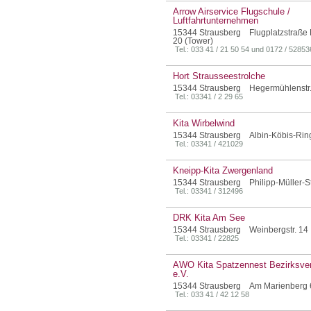
Arrow Airservice Flugschule /
Luftfahrtunternehmen
15344 Strausberg Flugplatzstraße
20 (Tower)
Tel.: 033 41 / 21 50 54 und 0172 / 5285
Hort Strausseestrolche
15344 Strausberg Hegermühlenstr.
Tel.: 03341 / 2 29 65
Kita Wirbelwind
15344 Strausberg Albin-Köbis-Rin
Tel.: 03341 / 421029
Kneipp-Kita Zwergenland
15344 Strausberg Philipp-Müller-St
Tel.: 03341 / 312496
DRK Kita Am See
15344 Strausberg Weinbergstr. 14
Tel.: 03341 / 22825
AWO Kita Spatzennest Bezirksve
e.V.
15344 Strausberg Am Marienberg 6
Tel.: 033 41 / 42 12 58