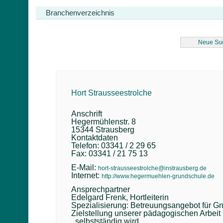
Branchenverzeichnis
Neue Su
Hort Strausseestrolche
Anschrift
Hegermühlenstr. 8
15344 Strausberg
Kontaktdaten
Telefon: 03341 / 2 29 65
Fax: 03341 / 21 75 13
E-Mail:
hort-strausseestrolche@instrausberg.de
Internet:
http://www.hegermuehlen-grundschule.de
Ansprechpartner
Edelgard Frenk, Hortleiterin
Spezialisierung: Betreuungsangebot für Gru
Zielstellung unserer pädagogischen Arbeit
. selbstständig wird