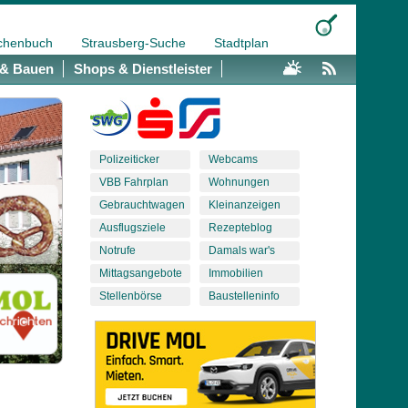
chenbuch
Strausberg-Suche
Stadtplan
& Bauen
Shops & Dienstleister
Polizeiticker
Webcams
VBB Fahrplan
Wohnungen
Gebrauchtwagen
Kleinanzeigen
Ausflugsziele
Rezepteblog
Notrufe
Damals war's
Mittagsangebote
Immobilien
Stellenbörse
Baustelleninfo