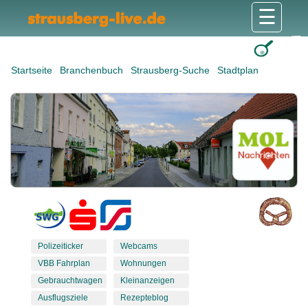
☰
Gesundheit & Pflege
Shops & Dienstleister
Freizeit & Tourismus
Bildung & Soziales
Wohnen & Bauen
Wirtschaft & Arbeit
Stadt & Politik
Startseite
Branchenbuch
Strausberg-Suche
Stadtplan
Polizeiticker
Webcams
VBB Fahrplan
Wohnungen
Gebrauchtwagen
Kleinanzeigen
Ausflugsziele
Rezepteblog