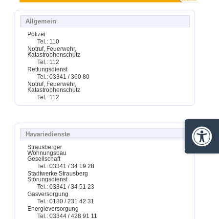
Allgemein
Polizei
Tel.: 110
Notruf, Feuerwehr,
Katastrophenschutz
Tel.: 112
Rettungsdienst
Tel.: 03341 / 360 80
Notruf, Feuerwehr,
Katastrophenschutz
Tel.: 112
Havariedienste
Barrie
Strausberger
Wohnungsbau
Gesellschaft
Tel.: 03341 / 34 19 28
Stadtwerke Strausberg
Störungsdienst
Tel.: 03341 / 34 51 23
Gasversorgung
Tel.: 0180 / 231 42 31
Energieversorgung
Tel.: 03344 / 428 91 11