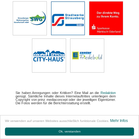
Sie haben Anregungen oder Kritiken? Eine Mail an die
Redaktion
genügt. Sämtliche Inhalte dieses Internetauftrittes unterliegen dem
Copyright von prinz mediaconcept oder der jeweiligen Eigentümer.
Die Fotos werden für die Berichterstattung erstellt.
Werbung
Partner
Impressum
Datenschutz
Links
Briefkasten
Mehr Infos
•
•
•
•
Wir verwenden auf unseren Websites ausschließlich funktionale Cookies.
Facebook
Ok, verstanden