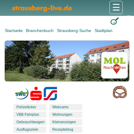
☰
Gesundheit & Pflege
Shops & Dienstleister
Freizeit & Tourismus
Bildung & Soziales
Wohnen & Bauen
Wirtschaft & Arbeit
Stadt & Politik
Startseite
Branchenbuch
Strausberg-Suche
Stadtplan
Polizeiticker
Webcams
VBB Fahrplan
Wohnungen
Gebrauchtwagen
Kleinanzeigen
Ausflugsziele
Rezepteblog