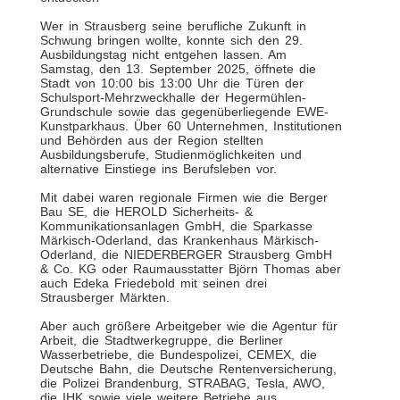
Wer in Strausberg seine berufliche Zukunft in
Schwung bringen wollte, konnte sich den 29.
Ausbildungstag nicht entgehen lassen. Am
Samstag, den 13. September 2025, öffnete die
Stadt von 10:00 bis 13:00 Uhr die Türen der
Schulsport-Mehrzweckhalle der Hegermühlen-
Grundschule sowie das gegenüberliegende EWE-
Kunstparkhaus. Über 60 Unternehmen, Institutionen
und Behörden aus der Region stellten
Ausbildungsberufe, Studienmöglichkeiten und
alternative Einstiege ins Berufsleben vor.
Mit dabei waren regionale Firmen wie die Berger
Bau SE, die HEROLD Sicherheits- &
Kommunikationsanlagen GmbH, die Sparkasse
Märkisch-Oderland, das Krankenhaus Märkisch-
Oderland, die NIEDERBERGER Strausberg GmbH
& Co. KG oder Raumausstatter Björn Thomas aber
auch Edeka Friedebold mit seinen drei
Strausberger Märkten.
Aber auch größere Arbeitgeber wie die Agentur für
Arbeit, die Stadtwerkegruppe, die Berliner
Wasserbetriebe, die Bundespolizei, CEMEX, die
Deutsche Bahn, die Deutsche Rentenversicherung,
die Polizei Brandenburg, STRABAG, Tesla, AWO,
die IHK sowie viele weitere Betriebe aus