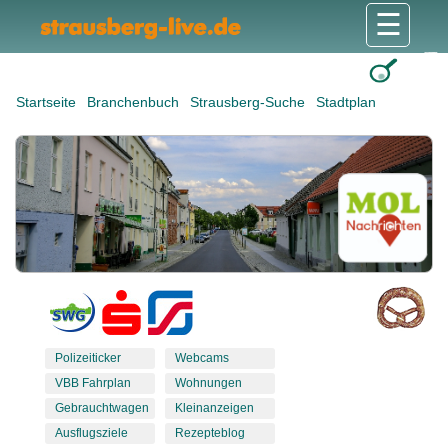
☰
Gesundheit & Pflege
Shops & Dienstleister
Freizeit & Tourismus
Bildung & Soziales
Wohnen & Bauen
Wirtschaft & Arbeit
Stadt & Politik
Startseite
Branchenbuch
Strausberg-Suche
Stadtplan
Polizeiticker
Webcams
VBB Fahrplan
Wohnungen
Gebrauchtwagen
Kleinanzeigen
Ausflugsziele
Rezepteblog