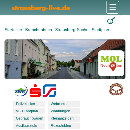
☰
Gesundheit & Pflege
Shops & Dienstleister
Freizeit & Tourismus
Bildung & Soziales
Wohnen & Bauen
Wirtschaft & Arbeit
Stadt & Politik
Startseite
Branchenbuch
Strausberg-Suche
Stadtplan
Polizeiticker
Webcams
VBB Fahrplan
Wohnungen
Gebrauchtwagen
Kleinanzeigen
Ausflugsziele
Rezepteblog