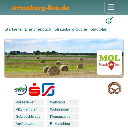
☰
Gesundheit & Pflege
Shops & Dienstleister
Freizeit & Tourismus
Bildung & Soziales
Wohnen & Bauen
Wirtschaft & Arbeit
Stadt & Politik
Startseite
Branchenbuch
Strausberg-Suche
Stadtplan
Polizeiticker
Webcams
VBB Fahrplan
Wohnungen
Gebrauchtwagen
Kleinanzeigen
Ausflugsziele
Rezepteblog