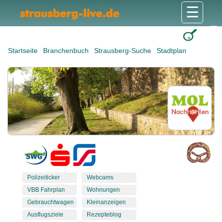
☰
Gesundheit & Pflege
Shops & Dienstleister
Freizeit & Tourismus
Bildung & Soziales
Wohnen & Bauen
Wirtschaft & Arbeit
Stadt & Politik
Startseite
Branchenbuch
Strausberg-Suche
Stadtplan
Polizeiticker
Webcams
VBB Fahrplan
Wohnungen
Gebrauchtwagen
Kleinanzeigen
Ausflugsziele
Rezepteblog