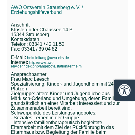
AWO Ortsverein Strausberg e. V. /
Erziehungshilfeverbund
Anschrift
Klosterdorfer Chaussee 14 B
15344 Strausberg
Kontaktdaten
Telefon: 03341 / 42 11 52
Fax: 03341 / 39 04 82
E-Mail:
heimleitung@awo-ehv.de
Internet:
http://www.awo-
ehv.de/index.php/angebote/stationaer/heim
Ansprechpartner
Frau Marc Leesch
Spezialisierung: Kinder- und Jugendheim mit 24
Plätzen
Barrie
Zielgruppe: ältere Kinder und Jugendliche aus
Märkisch-Oderland und Umgebung, deren Familien
grundsätzlich an einer Mitarbeit interessiert und zur
Zusammenarbeit bereit sind.
Schwerpunkte des Leistungsangebotes:
- Soziales Lernen in der Gruppe
- Intensive familientherapeutisch begleitete
Elternarbeit mit dem Ziel der Rückführung in das
Elternhaus bzw. Begleitung der Familie beim