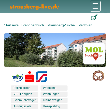
☰
Gesundheit & Pflege
Shops & Dienstleister
Freizeit & Tourismus
Bildung & Soziales
Wohnen & Bauen
Wirtschaft & Arbeit
Stadt & Politik
Startseite
Branchenbuch
Strausberg-Suche
Stadtplan
Polizeiticker
Webcams
VBB Fahrplan
Wohnungen
Gebrauchtwagen
Kleinanzeigen
Ausflugsziele
Rezepteblog