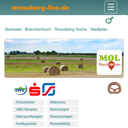
☰
Gesundheit & Pflege
Shops & Dienstleister
Freizeit & Tourismus
Bildung & Soziales
Wohnen & Bauen
Wirtschaft & Arbeit
Stadt & Politik
Startseite
Branchenbuch
Strausberg-Suche
Stadtplan
Polizeiticker
Webcams
VBB Fahrplan
Wohnungen
Gebrauchtwagen
Kleinanzeigen
Ausflugsziele
Rezepteblog