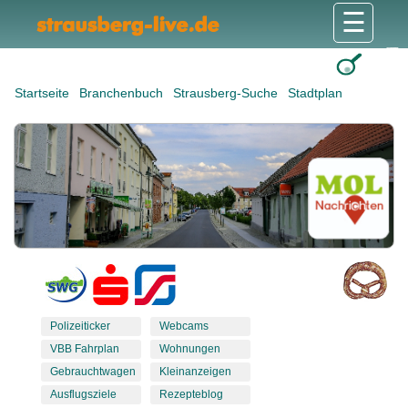
☰
Gesundheit & Pflege
Shops & Dienstleister
Freizeit & Tourismus
Bildung & Soziales
Wohnen & Bauen
Wirtschaft & Arbeit
Stadt & Politik
Startseite
Branchenbuch
Strausberg-Suche
Stadtplan
Polizeiticker
Webcams
VBB Fahrplan
Wohnungen
Gebrauchtwagen
Kleinanzeigen
Ausflugsziele
Rezepteblog