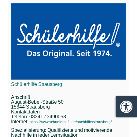
Schülerhilfe Strausberg
Anschrift
August-Bebel-Straße 50
15344 Strausberg
Barrie
Kontaktdaten
Telefon: 03341 / 3490058
Internet:
https://www.schuelerhilfe.de/nachhilfe/strausberg/
Spezialisierung: Qualifizierte und motivierende
Nachhilfe in jeder Lernsituation