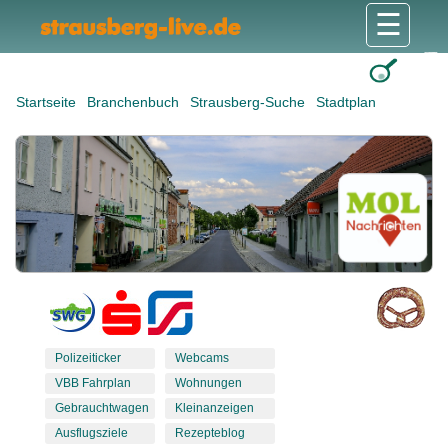
☰
Gesundheit & Pflege
Shops & Dienstleister
Freizeit & Tourismus
Bildung & Soziales
Wohnen & Bauen
Wirtschaft & Arbeit
Stadt & Politik
Startseite
Branchenbuch
Strausberg-Suche
Stadtplan
Polizeiticker
Webcams
VBB Fahrplan
Wohnungen
Gebrauchtwagen
Kleinanzeigen
Ausflugsziele
Rezepteblog