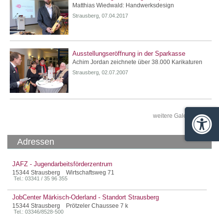
Matthias Wiedwald: Handwerksdesign
Strausberg, 07.04.2017
Ausstellungseröffnung in der Sparkasse
Achim Jordan zeichnete über 38.000 Karikaturen
Strausberg, 02.07.2007
weitere Galerien »
Barrie
Adressen
JAFZ - Jugendarbeitsförderzentrum
15344 Strausberg Wirtschaftsweg 71
Tel.: 03341 / 35 96 355
JobCenter Märkisch-Oderland - Standort Strausberg
15344 Strausberg Prötzeler Chaussee 7 k
Tel.: 03346/8528-500