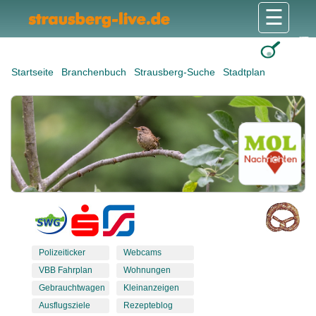
☰
Gesundheit & Pflege
Shops & Dienstleister
Freizeit & Tourismus
Bildung & Soziales
Wohnen & Bauen
Wirtschaft & Arbeit
Stadt & Politik
Startseite
Branchenbuch
Strausberg-Suche
Stadtplan
Polizeiticker
Webcams
VBB Fahrplan
Wohnungen
Gebrauchtwagen
Kleinanzeigen
Ausflugsziele
Rezepteblog