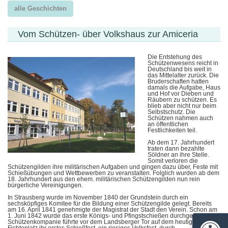
alle Geschichten
Vom Schützen- über Volkshaus zur Amiceria
Die Entstehung des
Schützenwesens reicht in
Deutschland bis weit in
das Mittelalter zurück. Die
Bruderschaften hatten
damals die Aufgabe, Haus
und Hof vor Dieben und
Räubern zu schützen. Es
blieb aber nicht nur beim
Selbstschutz. Die
Schützen nahmen auch
an öffentlichen
Festlichkeiten teil.
Ab dem 17. Jahrhundert
traten dann bezahlte
Söldner an ihre Stelle.
Somit verloren die
Schützengilden ihre militärischen Aufgaben und gingen dazu über, Feste mit
Schießübungen und Wettbewerben zu veranstalten. Folglich wurden ab dem
18. Jahrhundert aus den ehem. militärischen Schützengilden nun rein
bürgerliche Vereinigungen.
In Strausberg wurde im November 1840 der Grundstein durch ein
sechsköpfiges Komitee für die Bildung einer Schützengilde gelegt. Bereits
am 16. April 1841 genehmigte der Magistrat der Stadt den Verein. Schon am
1. Juni 1842 wurde das erste Königs- und Pfingstschießen durchgeführt. Die
Schützenkompanie führte vor dem Landsberger Tor auf dem heutigen