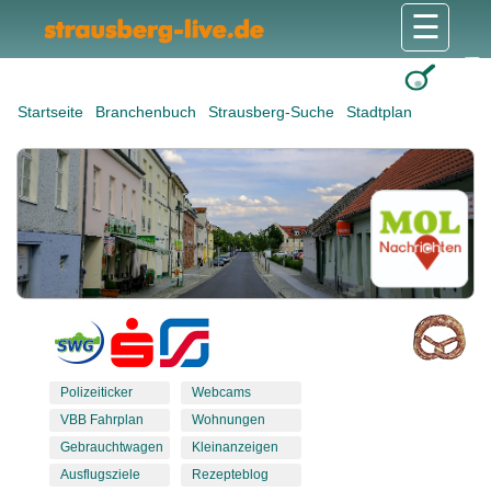
☰
Gesundheit & Pflege
Shops & Dienstleister
Freizeit & Tourismus
Bildung & Soziales
Wohnen & Bauen
Wirtschaft & Arbeit
Stadt & Politik
Startseite
Branchenbuch
Strausberg-Suche
Stadtplan
Polizeiticker
Webcams
VBB Fahrplan
Wohnungen
Gebrauchtwagen
Kleinanzeigen
Ausflugsziele
Rezepteblog