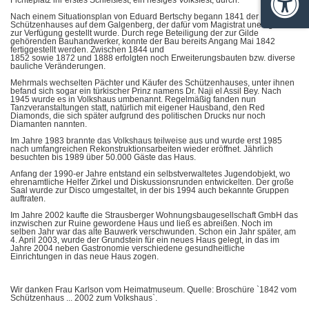
Fichteplatz ihr erstes Schießfest, ein riesiges Volksfest, durch.
Barrie
Nach einem Situationsplan von Eduard Bertschy begann 1841 der Bau des
Schützenhauses auf dem Galgenberg, der dafür vom Magistrat unentgeltlich
zur Verfügung gestellt wurde. Durch rege Beteiligung der zur Gilde
gehörenden Bauhandwerker, konnte der Bau bereits Angang Mai 1842
fertiggestellt werden. Zwischen 1844 und
1852 sowie 1872 und 1888 erfolgten noch Erweiterungsbauten bzw. diverse
bauliche Veränderungen.
Mehrmals wechselten Pächter und Käufer des Schützenhauses, unter ihnen
befand sich sogar ein türkischer Prinz namens Dr. Naji el Assil Bey. Nach
1945 wurde es in Volkshaus umbenannt. Regelmäßig fanden nun
Tanzveranstaltungen statt, natürlich mit eigener Hausband, den Red
Diamonds, die sich später aufgrund des politischen Drucks nur noch
Diamanten nannten.
Im Jahre 1983 brannte das Volkshaus teilweise aus und wurde erst 1985
nach umfangreichen Rekonstruktionsarbeiten wieder eröffnet. Jährlich
besuchten bis 1989 über 50.000 Gäste das Haus.
Anfang der 1990-er Jahre entstand ein selbstverwaltetes Jugendobjekt, wo
ehrenamtliche Helfer Zirkel und Diskussionsrunden entwickelten. Der große
Saal wurde zur Disco umgestaltet, in der bis 1994 auch bekannte Gruppen
auftraten.
Im Jahre 2002 kaufte die Strausberger Wohnungsbaugesellschaft GmbH das
inzwischen zur Ruine gewordene Haus und ließ es abreißen. Noch im
selben Jahr war das alte Bauwerk verschwunden. Schon ein Jahr später, am
4. April 2003, wurde der Grundstein für ein neues Haus gelegt, in das im
Jahre 2004 neben Gastronomie verschiedene gesundheitliche
Einrichtungen in das neue Haus zogen.
Wir danken Frau Karlson vom Heimatmuseum. Quelle: Broschüre `1842 vom
Schützenhaus ... 2002 zum Volkshaus`.