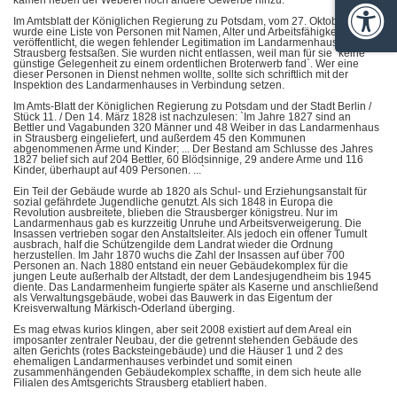
kamen neben der Weberei noch andere Gewerbe hinzu.
Im Amtsblatt der Königlichen Regierung zu Potsdam, vom 27. Oktober 1816
Barrie
wurde eine Liste von Personen mit Namen, Alter und Arbeitsfähigkeit,
veröffentlicht, die wegen fehlender Legitimation im Landarmenhaus zu
Strausberg festsaßen. Sie wurden nicht entlassen, weil man für sie `keine
günstige Gelegenheit zu einem ordentlichen Broterwerb fand`. Wer eine
dieser Personen in Dienst nehmen wollte, sollte sich schriftlich mit der
Inspektion des Landarmenhauses in Verbindung setzen.
Im Amts-Blatt der Königlichen Regierung zu Potsdam und der Stadt Berlin /
Stück 11. / Den 14. März 1828 ist nachzulesen: `Im Jahre 1827 sind an
Bettler und Vagabunden 320 Männer und 48 Weiber in das Landarmenhaus
in Strausberg eingeliefert, und außerdem 45 den Kommunen
abgenommenen Arme und Kinder; ... Der Bestand am Schlusse des Jahres
1827 belief sich auf 204 Bettler, 60 Blödsinnige, 29 andere Arme und 116
Kinder, überhaupt auf 409 Personen. ...`
Ein Teil der Gebäude wurde ab 1820 als Schul- und Erziehungsanstalt für
sozial gefährdete Jugendliche genutzt. Als sich 1848 in Europa die
Revolution ausbreitete, blieben die Strausberger königstreu. Nur im
Landarmenhaus gab es kurzzeitig Unruhe und Arbeitsverweigerung. Die
Insassen vertrieben sogar den Anstaltsleiter. Als jedoch ein offener Tumult
ausbrach, half die Schützengilde dem Landrat wieder die Ordnung
herzustellen. Im Jahr 1870 wuchs die Zahl der Insassen auf über 700
Personen an. Nach 1880 entstand ein neuer Gebäudekomplex für die
jungen Leute außerhalb der Altstadt, der dem Landesjugendheim bis 1945
diente. Das Landarmenheim fungierte später als Kaserne und anschließend
als Verwaltungsgebäude, wobei das Bauwerk in das Eigentum der
Kreisverwaltung Märkisch-Oderland überging.
Es mag etwas kurios klingen, aber seit 2008 existiert auf dem Areal ein
imposanter zentraler Neubau, der die getrennt stehenden Gebäude des
alten Gerichts (rotes Backsteingebäude) und die Häuser 1 und 2 des
ehemaligen Landarmenhauses verbindet und somit einen
zusammenhängenden Gebäudekomplex schaffte, in dem sich heute alle
Filialen des Amtsgerichts Strausberg etabliert haben.