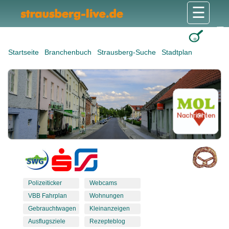
☰
Gesundheit & Pflege
Shops & Dienstleister
Freizeit & Tourismus
Bildung & Soziales
Wohnen & Bauen
Wirtschaft & Arbeit
Stadt & Politik
Startseite
Branchenbuch
Strausberg-Suche
Stadtplan
Polizeiticker
Webcams
VBB Fahrplan
Wohnungen
Gebrauchtwagen
Kleinanzeigen
Ausflugsziele
Rezepteblog