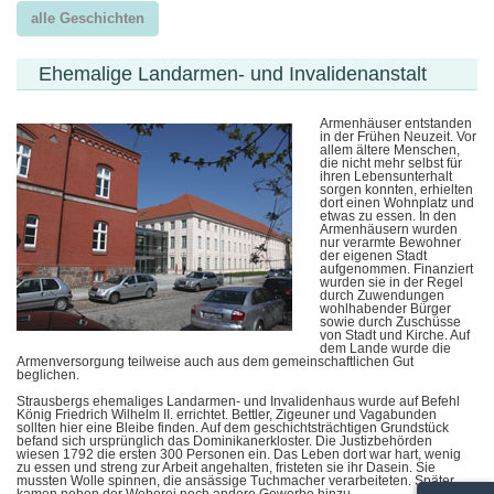
alle Geschichten
Ehemalige Landarmen- und Invalidenanstalt
Armenhäuser entstanden
in der Frühen Neuzeit. Vor
allem ältere Menschen,
die nicht mehr selbst für
ihren Lebensunterhalt
sorgen konnten, erhielten
dort einen Wohnplatz und
etwas zu essen. In den
Armenhäusern wurden
nur verarmte Bewohner
der eigenen Stadt
aufgenommen. Finanziert
wurden sie in der Regel
durch Zuwendungen
wohlhabender Bürger
sowie durch Zuschüsse
von Stadt und Kirche. Auf
dem Lande wurde die
Armenversorgung teilweise auch aus dem gemeinschaftlichen Gut
beglichen.
Strausbergs ehemaliges Landarmen- und Invalidenhaus wurde auf Befehl
König Friedrich Wilhelm II. errichtet. Bettler, Zigeuner und Vagabunden
sollten hier eine Bleibe finden. Auf dem geschichtsträchtigen Grundstück
befand sich ursprünglich das Dominikanerkloster. Die Justizbehörden
wiesen 1792 die ersten 300 Personen ein. Das Leben dort war hart, wenig
zu essen und streng zur Arbeit angehalten, fristeten sie ihr Dasein. Sie
mussten Wolle spinnen, die ansässige Tuchmacher verarbeiteten. Später