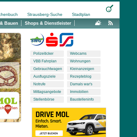
chenbuch
Strausberg-Suche
Stadtplan
& Bauen
Shops & Dienstleister
Polizeiticker
Webcams
VBB Fahrplan
Wohnungen
Gebrauchtwagen
Kleinanzeigen
Ausflugsziele
Rezepteblog
Notrufe
Damals war's
Mittagsangebote
Immobilien
Stellenbörse
Baustelleninfo