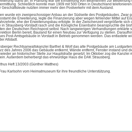
eiterung stand an. In Planung war die Einstellung von Beamtinnen zur Bedienung 
rmittlung. Schließlich konnte man 1909 mit 500 Orten in Deutschland telefonieren
r Geschäftsleute nutzten immer mehr den Postverkehr mit dem Ausland.
en wurde ein zweigeschossiger Anbau an der Südseite des Postgebäudes. Zwar 
stamt die Erweiterung, legte die Finanzierung aber wegen fehlender Mittel auf Eis
hrzehnte, ehe der Erweiterungsbau erfolgte. In der Zwischenzeit vergrößerte sich 
e in Strausberg-Vorstadt rasch und die Königliche Eisenbahn beanspruchte die bis
en der Deutschen Reichspost selbst. Nach langwierigen Verhandlungen erklärte s
ektion Berlin bereit, Bauland für einen Neubau zur Verfügung zu stellen. Daraufhi
ues Post-Amtsgebäude in Vorstadt in Betrieb genommen werden. Das entlastete w
er Altstadt.
usberger Rechtsanwaltskanzlei Barthel & Wolf das alte Postgebäude am Lustgarten
rz des Jahres 2006 das Gebäude entkernt, Wände entfernt, Fenster instand und di
wieder an historischer Stelle zur Hauptstraße gesetzt. Im Oktober zog die Kanzlei m
n ein. Außerdem beherbergt das ehrwürdige Haus die DAK Strausberg.
thus Heft 13/2003 (Günther Matthes)
Frau Karlsohn vom Heimatmuseum für ihre freundliche Unterstützung.