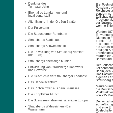
Denkmal des
Erst Postmei
Turnvater Jahn
Potsdam dav
Reichspostam
Ehemalige Landarmen- und
sondern nur
Invalidenanstalt
Züllichau das
Trockenplatz
Alter Brauhof in der Großen Straße
zur Nutzung
wohnte Thie
Der Pulverturm
Wurden 1879
Die Strausberger Rennbahn
Einwohnerzah
Die ersten 
Strausbergs Stadtmauer
bereits 108.
aus. Eine Ur
Strausbergs Schwimmhalle
die Kundscha
häufigen Stö
Die Entwicklung von Strausberg-Vorstadt
Fernmeldekab
(bis 1945)
murrten ein 
Briefen und
Strausbergs ehemalige Mühlen
Der Fortschr
Entwicklung von Strausbergs Handwerk
Teilnehmern
und Gewerbe
Berlin, den
Das Postamt 
Die Geschichte der Strausberger Friedhöfe
eigenen Fern
Strausberg 
Das Handelscentrum
Maurer- und 
Das Richtschwert aus dem Straussee
die Deutsche
Postdirektio
Die Knopffabrik Münch
von 295 Mark
Die Straussee-Fähre - einzigartig in Europa
Der wirtsch
schließlich 
Strausbergs Wahrzeichen - Der
und eine Er
Wasserturm
Postschalter