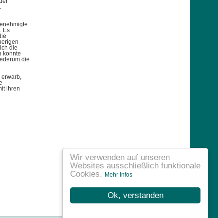
der
.
genehmigte
. Es
die
herigen
ich die
n konnte
iederum die
 erwarb,
e
it ihren
Wir verwenden auf unseren
Websites ausschließlich funktionale
Cookies.
Mehr Infos
Ok, verstanden