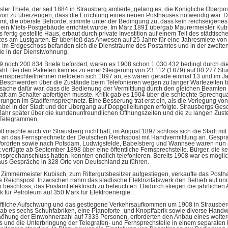
ster Thiele, der seit 1884 in Strausberg amtierte, gelang es, die Königliche Oberpos
on zu überzeugen, dass die Errichtung eines neuen Posthauses notwendig war. 
t, die oberste Behörde, stimmte unter der Bedingung zu, dass kein reichseigenes
 ein Miets-Postgebäude errichtet wurde. Im März 1891 übergab Maurermeister Kub
 fertig gestellte Haus, erbaut durch private Investition auf einem Teil des städtisch
es am Lustgarten. Er überließ das Anwesen auf 25 Jahre für eine Jahresmiete von
. Im Erdgeschoss befanden sich die Diensträume des Postamtes und in der zweite
le in der Dienstwohnung.
 noch 200.834 Briefe befördert, waren es 1908 schon 1.030.432 bedingt durch d
l. Bei den Paketen kam es zu einer Steigerung von 23.112 (1879) auf 80.277 Stü
Fernsprechteilnehmer meldeten sich 1897 an, es waren gerade einmal 13 und im J
 Beschwerden über die Zustände beim Telefonieren wegen zu langer Wartezeiten b
sache dafür war, dass die Bedienung der Vermittlung durch den gleichen Beamten e
ft am Schalter abfertigen musste. Kritik gab es 1904 über die schlechte Sprechqua
rungen im Stadtfernsprechnetz. Eine Besserung trat erst ein, als die Verlegung von
el in der Stadt und der Übergang auf Doppelleitungen erfolgte. Strausbergs Gesc
Jahr später über die kundenunfreundlichen Öffnungszeiten und die zu langen Zuste
 Telegrammen.
itt machte auch vor Strausberg nicht halt, im August 1897 schloss sich die Stadt mit
 an das Fernsprechnetz der Deutschen Reichspost mit Handvermittlung an. Gespr
 Vororten sowie nach Potsdam, Ludwigsfelde, Babelsberg und Wannsee waren nun 
verfügte ab September 1898 über eine öffentliche Fernsprechstelle. Bürger, die k
sprechanschluss hatten, konnten endlich telefonieren. Bereits 1908 war es möglic
aus Gespräche in 328 Orte von Deutschland zu führen.
Zimmermeister Kubisch, zum Rittergutsbesitzer aufgestiegen, verkaufte das Post
 Reichspost. Inzwischen nahm das städtische Elektrizitätswerk den Betrieb auf un
n beschloss, das Postamt elektrisch zu beleuchten. Dadurch stiegen die jährliche
 für Petroleum auf 350 Mark für Elektroenergie.
aftliche Aufschwung und das gestiegene Verkehrsaufkommen um 1908 in Strausber
gab es sechs Schuhfabriken, eine Pianoforte- und Knopffabrik sowie diverse Hand
höhung der Einwohnerzahl auf 7333 Personen, erforderten den Anbau eines weite
s und die Unterbringung der Telegrafen- und Fernsprechstelle in einem separaten