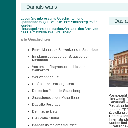
Damals war's
Lesen Sie interessante Geschichten und
Das a
spannende Sagen, wie sie über Strausberg erzählt
wurden.
Herausgekramt und nacherzählt aus den Archiven
des Heimatmuseums Strausberg.
alle Geschichten
Entwicklung des Busverkehrs in Strausberg
Empfangsgebäude der Strausberger
Kleinbahn
Von ersten Flugversuchen bis zum
Weltrekord
Wer war Angelus?
Café Kunze - ein Urgestein
Die ersten Juden in Strausberg
Postexpediti
Strausbergs erster Motorflieger
sich wenig. 
Gebäudes von
Das alte Posthaus
Post abferti
6530 Bürger.
Der Fischerkietz
Zustellung 
100 Paketen 
Die Große Straße
Ihnen stande
wurden fünf 
Badeanstalten am Straussee
8 Reisende 