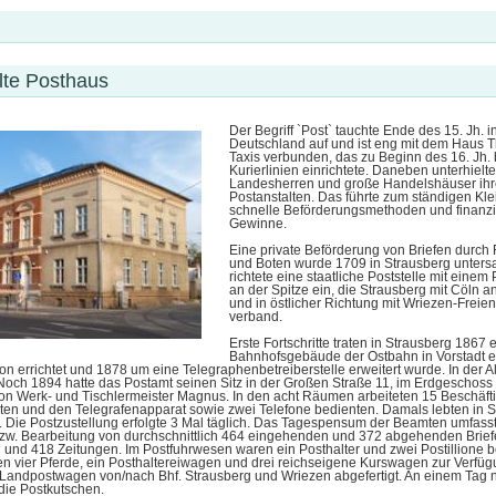
lte Posthaus
Der Begriff `Post` tauchte Ende des 15. Jh. i
Deutschland auf und ist eng mit dem Haus 
Taxis verbunden, das zu Beginn des 16. Jh. 
Kurierlinien einrichtete. Daneben unterhielt
Landesherren und große Handelshäuser ihr
Postanstalten. Das führte zum ständigen Kle
schnelle Beförderungsmethoden und finanzi
Gewinne.
Eine private Beförderung von Briefen durch 
und Boten wurde 1709 in Strausberg untersa
richtete eine staatliche Poststelle mit einem
an der Spitze ein, die Strausberg mit Cöln a
und in östlicher Richtung mit Wriezen-Freie
verband.
Erste Fortschritte traten in Strausberg 1867 e
Bahnhofsgebäude der Ostbahn in Vorstadt e
on errichtet und 1878 um eine Telegraphenbetreiberstelle erweitert wurde. In der Alt
Noch 1894 hatte das Postamt seinen Sitz in der Großen Straße 11, im Erdgeschoss
 Werk- und Tischlermeister Magnus. In den acht Räumen arbeiteten 15 Beschäftig
gten und den Telegrafenapparat sowie zwei Telefone bedienten. Damals lebten in 
 Die Postzustellung erfolgte 3 Mal täglich. Das Tagespensum der Beamten umfasst
bzw. Bearbeitung von durchschnittlich 464 eingehenden und 372 abgehenden Brie
und 418 Zeitungen. Im Postfuhrwesen waren ein Posthalter und zwei Postillione be
n vier Pferde, ein Posthaltereiwagen und drei reichseigene Kurswagen zur Verfüg
Landpostwagen von/nach Bhf. Strausberg und Wriezen abgefertigt. An einem Tag n
die Postkutschen.