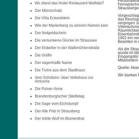
Personalerw
Wo stand das Hotel-Restaurant Wolfstal?
Fernsprechve
Strausberge
Der Münzschatz
Vorgeschlag
Die Villa Eckardstein
das Reichspo
vergingen Ja
Wie der Marienberg zu seinem Namen kam
Villenkoloni
Räumlichkeit
Der Notgeldschein
Eisenbahndir
1902 ein ne
Die versunkene Glocke im Straussee
Beamten in d
Der Eiskeller in der Walkmühlenstraße
Als die Stra
wurde im Mä
Die Gräfin
Eingangstür 
Mitarbeiter
Der sagenhafte Name
Quelle: Akan
Die Truhe aus dem Stadthaus
Wir danken 
Vom Schützen- über Volkshaus zur
Amiceria
Die Pulver-Anne
Brandenburgischer Städtetag
Die Sage vom Eichstumpf
Der Alte Fritz in Strausberg
Der letzte Wolf im Blumenthal