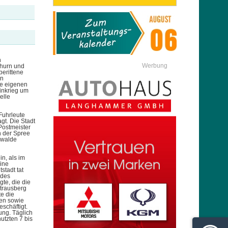
n
Werbung
Thurn und
berittene
en
e eigenen
inkrieg um
elle
Fuhrleute
gt. Die Stadt
 Postmeister
n der Spree
nwalde
in, als im
ine
stadt tat
 des
te, die die
Strausberg
e die
fen sowie
schäftigt.
ung. Täglich
utzten 7 bis