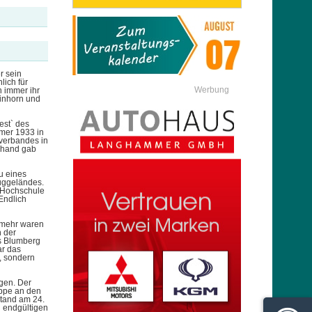
r sein
lich für
Werbung
n immer ihr
einhorn und
est` des
mmer 1933 in
verbandes in
rhand gab
u eines
luggeländes.
n Hochschule
Endlich
 mehr waren
n der
ns Blumberg
ar das
, sondern
gen. Der
uppe an den
stand am 24.
 endgültigen