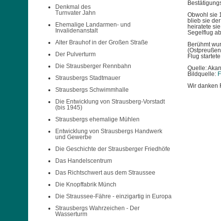
Bestätigungs
Denkmal des
Turnvater Jahn
Obwohl sie 
blieb sie de
Ehemalige Landarmen- und
heiratete si
Invalidenanstalt
Segelflug ab
Alter Brauhof in der Großen Straße
Berühmt wurd
(Ostpreußen
Der Pulverturm
Flug startet
Die Strausberger Rennbahn
Quelle: Aka
Bildquelle:
F
Strausbergs Stadtmauer
Wir danken 
Strausbergs Schwimmhalle
Die Entwicklung von Strausberg-Vorstadt
(bis 1945)
Strausbergs ehemalige Mühlen
Entwicklung von Strausbergs Handwerk
und Gewerbe
Die Geschichte der Strausberger Friedhöfe
Das Handelscentrum
Das Richtschwert aus dem Straussee
Die Knopffabrik Münch
Die Straussee-Fähre - einzigartig in Europa
Strausbergs Wahrzeichen - Der
Wasserturm