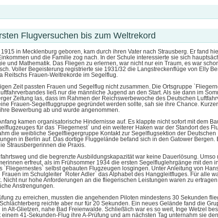
rsten Flugversuchen bis zum Weltrekord
 1915 in Mecklenburg geboren, kam durch ihren Vater nach Strausberg. Er fand hie
Einkommen und die Familie zog nach. In der Schule interessierte sie sich hauptsäch
gie und Mathematik. Das Fliegen zu erlernen, war nicht nur ein Traum, es war scho
ch. Voller Begeisterung registrierte sie 1931/32 die Langstreckenflüge von Elly B
a Reitschs Frauen-Weltrekorde im Segelflug.
igen Zeit passten Frauen und Segelflug nicht zusammen. Die Ortsgruppe `Fliegern
ftfahrverbandes ließ nur die männliche Jugend an den Start. Als sie dann im So
erger Zeitung las, dass im Rahmen der Reichswerbewoche des Deutschen Luftfahr
eine Frauen-Segelfluggruppe gegründet werden sollte, sah sie ihre Chance. Kurze
 ihre Bewerbung ab und wurde angenommen.
nfang kamen organisatorische Hindernisse auf. Es klappte nicht sofort mit dem Ba
lflugzeuges für das `Fliegernest` und ein weiterer Haken war der Standort des F
ahm die weibliche Segelfliegergruppe Kontakt zur Segelflugsektion der Deutsche
ungen in Berlin auf. Das dortige Fluggelände befand sich in den Gatower Bergen. 
ie Strausbergerinnen die Praxis.
nfahrtsweg und die begrenzte Ausbildungskapazität war keine Dauerlösung. Umso
merinnen erfreut, als im Frühsommer 1934 die ersten Segelfluglehrgänge mit den i
s `Fliegernestes` selbst gebauten Flugzeugen losgingen. Unter Anleitung von Ha
e Frauen im Schulgleiter `Roter Adler` das Alphabet des Hanggleitfluges. Für alle w
t. Nicht nur hohe Anforderungen an die fliegerischen Leistungen waren zu ertragen
liche Anstrengungen.
üfung zu erreichen, mussten die angehenden Piloten mindestens 30 Sekunden flie
Schlächterberg reichte aber nur für 20 Sekunden. Ein neues Gelände fand die Gr
n Alt-Glietzen, nahe Bad Freienwalde. Schließlich war es so weit, Inge Wetzel be
it einem 41-Sekunden-Flug ihre A-Prüfung und am nächsten Tag unternahm sie den