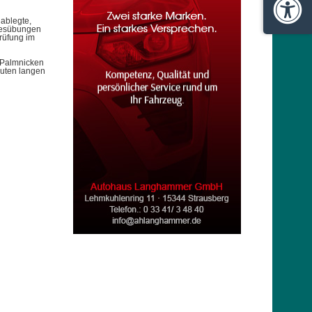
Barrie
ablegte,
ibesübungen
Prüfung im
i Palmnicken
uten langen