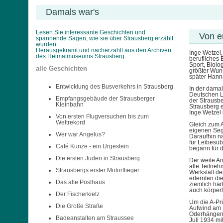
Damals war's
Lesen Sie interessante Geschichten und
Von e
spannende Sagen, wie sie über Strausberg erzählt
wurden.
Herausgekramt und nacherzählt aus den Archiven
Inge Wetzel,
des Heimatmuseums Strausberg.
berufliches 
Sport, Biolo
alle Geschichten
größter Wuns
später Hann
Entwicklung des Busverkehrs in Strausberg
In der damal
Deutschen Lu
Empfangsgebäude der Strausberger
der Strausb
Kleinbahn
Strausberg 
Inge Wetzel
Von ersten Flugversuchen bis zum
Weltrekord
Gleich zum A
eigenen Sege
Wer war Angelus?
Daraufhin n
für Leibesüb
Café Kunze - ein Urgestein
begann für d
Die ersten Juden in Strausberg
Der weite A
alle Teilneh
Strausbergs erster Motorflieger
Werkstatt de
erlernten di
Das alte Posthaus
ziemlich har
auch körper
Der Fischerkietz
Um die A-Pr
Die Große Straße
Aufwind am 
Oderhängen i
Badeanstalten am Straussee
Juli 1934 m