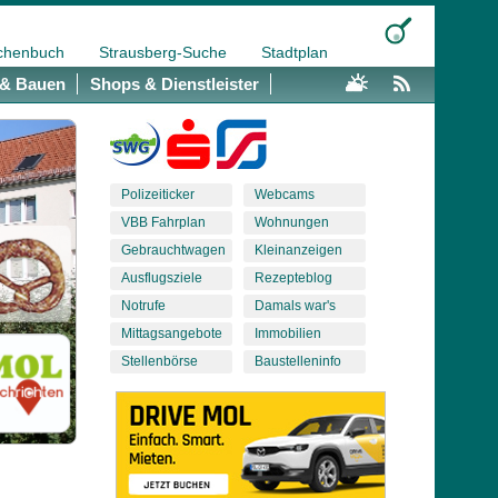
chenbuch
Strausberg-Suche
Stadtplan
& Bauen
Shops & Dienstleister
Polizeiticker
Webcams
VBB Fahrplan
Wohnungen
Gebrauchtwagen
Kleinanzeigen
Ausflugsziele
Rezepteblog
Notrufe
Damals war's
Mittagsangebote
Immobilien
Stellenbörse
Baustelleninfo