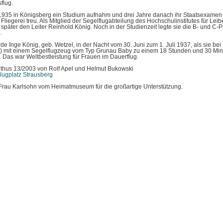
flug.
1935 in Königsberg ein Studium aufnahm und drei Jahre danach ihr Staatsexamen 
r Fliegerei treu. Als Mitglied der Segelflugabteilung des Hochschulinstitutes für Le
e später den Leiter Reinhold König. Noch in der Studienzeit legte sie die B- und C-
.
e Inge König, geb. Wetzel, in der Nacht vom 30. Juni zum 1. Juli 1937, als sie be
) mit einem Segelflugzeug vom Typ Grunau Baby zu einem 18 Stunden und 30 Min
e. Das war Weltbestleistung für Frauen im Dauerflug.
nthus 13/2003 von Rolf Apel und Helmut Bukowski
lugplatz Strausberg
Frau Karlsohn vom Heimatmuseum für die großartige Unterstützung.