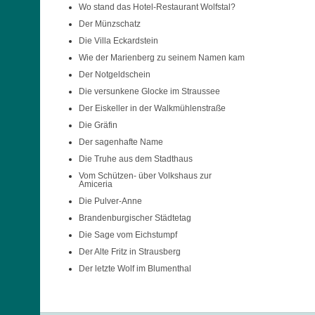
Wo stand das Hotel-Restaurant Wolfstal?
Der Münzschatz
Die Villa Eckardstein
Wie der Marienberg zu seinem Namen kam
Der Notgeldschein
Die versunkene Glocke im Straussee
Der Eiskeller in der Walkmühlenstraße
Die Gräfin
Der sagenhafte Name
Die Truhe aus dem Stadthaus
Vom Schützen- über Volkshaus zur
Amiceria
Die Pulver-Anne
Brandenburgischer Städtetag
Die Sage vom Eichstumpf
Der Alte Fritz in Strausberg
Der letzte Wolf im Blumenthal