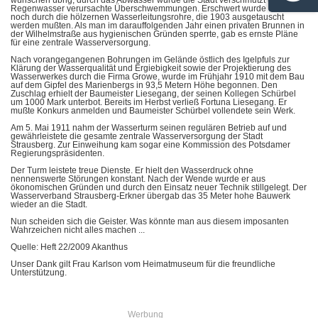
wünschen übrig, durch das Abwasser wurde die Stadt verschmutzt und
Regenwasser verursachte Überschwemmungen. Erschwert wurde das alles
noch durch die hölzernen Wasserleitungsrohre, die 1903 ausgetauscht
werden mußten. Als man im darauffolgenden Jahr einen privaten Brunnen in
der Wilhelmstraße aus hygienischen Gründen sperrte, gab es ernste Pläne
für eine zentrale Wasserversorgung.
Nach vorangegangenen Bohrungen im Gelände östlich des Igelpfuls zur
Klärung der Wasserqualität und Ergiebigkeit sowie der Projektierung des
Wasserwerkes durch die Firma Growe, wurde im Frühjahr 1910 mit dem Bau
auf dem Gipfel des Marienbergs in 93,5 Metern Höhe begonnen. Den
Zuschlag erhielt der Baumeister Liesegang, der seinen Kollegen Schürbel
um 1000 Mark unterbot. Bereits im Herbst verließ Fortuna Liesegang. Er
mußte Konkurs anmelden und Baumeister Schürbel vollendete sein Werk.
Am 5. Mai 1911 nahm der Wasserturm seinen regulären Betrieb auf und
gewährleistete die gesamte zentrale Wasserversorgung der Stadt
Strausberg. Zur Einweihung kam sogar eine Kommission des Potsdamer
Regierungspräsidenten.
Der Turm leistete treue Dienste. Er hielt den Wasserdruck ohne
nennenswerte Störungen konstant. Nach der Wende wurde er aus
ökonomischen Gründen und durch den Einsatz neuer Technik stillgelegt. Der
Wasserverband Strausberg-Erkner übergab das 35 Meter hohe Bauwerk
wieder an die Stadt.
Nun scheiden sich die Geister. Was könnte man aus diesem imposanten
Wahrzeichen nicht alles machen ...
Quelle: Heft 22/2009 Akanthus
Unser Dank gilt Frau Karlson vom Heimatmuseum für die freundliche
Unterstützung.
Werbung