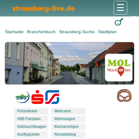
☰
Gesundheit & Pflege
Shops & Dienstleister
Freizeit & Tourismus
Bildung & Soziales
Wohnen & Bauen
Wirtschaft & Arbeit
Stadt & Politik
Startseite
Branchenbuch
Strausberg-Suche
Stadtplan
Polizeiticker
Webcams
VBB Fahrplan
Wohnungen
Gebrauchtwagen
Kleinanzeigen
Ausflugsziele
Rezepteblog