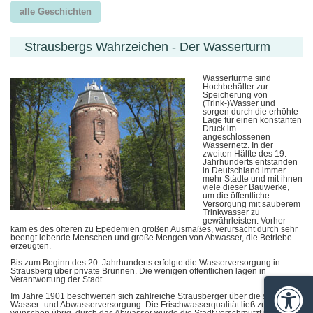
alle Geschichten
Strausbergs Wahrzeichen - Der Wasserturm
Wassertürme sind
Hochbehälter zur
Speicherung von
(Trink-)Wasser und
sorgen durch die erhöhte
Lage für einen konstanten
Druck im
angeschlossenen
Wassernetz. In der
zweiten Hälfte des 19.
Jahrhunderts entstanden
in Deutschland immer
mehr Städte und mit ihnen
viele dieser Bauwerke,
um die öffentliche
Versorgung mit sauberem
Trinkwasser zu
gewährleisten. Vorher
kam es des öfteren zu Epedemien großen Ausmaßes, verursacht durch sehr
beengt lebende Menschen und große Mengen von Abwasser, die Betriebe
erzeugten.
Bis zum Beginn des 20. Jahrhunderts erfolgte die Wasserversorgung in
Strausberg über private Brunnen. Die wenigen öffentlichen lagen in
Verantwortung der Stadt.
Im Jahre 1901 beschwerten sich zahlreiche Strausberger über die schlechte
Barrie
Wasser- und Abwasserversorgung. Die Frischwasserqualität ließ zu