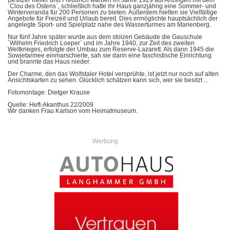
Besitzer Keller und Freudrich warben im Jahre 1929 auf Anzeigen mit dem
`Clou des Ostens`, schließlich hatte ihr Haus ganzjährig eine Sommer- und
Winterveranda für 200 Personen zu bieten. Außerdem hielten sie Vielfältige
Angebote für Freizeit und Urlaub bereit. Dies ermöglichte hauptsächlich der
angelegte Sport- und Spielplatz nahe des Wasserturmes am Marienberg.
Nur fünf Jahre später wurde aus dem stolzen Gebäude die Gauschule
`Wilhelm Friedrich Loeper` und im Jahre 1940, zur Zeit des zweiten
Weltkrieges, erfolgte der Umbau zum Reserve-Lazarett. Als dann 1945 die
Sowjetarmee einmarschierte, sah sie darin eine faschistische Einrichtung
und brannte das Haus nieder.
Der Charme, den das Wolfstaler Hotel versprühte, ist jetzt nur noch auf alten
Ansichtskarten zu sehen. Glücklich schätzen kann sich, wer sie besitzt ...
Fotomontage: Dietger Krause
Quelle: Heft-Akanthus 22/2009
Wir danken Frau Karlson vom Heimatmuseum.
Werbung