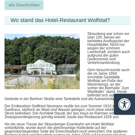
alle Geschichten
Wo stand das Hotel-Restaurant Wolfstal?
Strausberg war schon vor
über 100 Jahren ein
beliebtes Ausflugsziel der
Hauptstädter. Nicht nur
wegen der schönen
Landschaft, sondern auch
aufgrund der guten
Gastronomie und
Verkehrsanbindung.
Gern besucht wurde auch
die im Jahre 1894
errichtete Gaststätte
Wolfstal am Fuße des
Marienbergs, an der
vorher die Bierhalle `Zum
Waldkater` stand. Heute
befindet sich auf dem
Gelände in der Berliner Straße eine Tankstelle und die Autowerkstatt Pitstop.
Barrie
Der Erstbesitzer Gottfried Neumann mußte bis zum Sommer 1910 sein
Gasthaus, idyllisch an Wald und Wasser gelegen, noch ohne elektrischen
Strom betreiben. Der Architekt Staudt, der das Haus im Rahmen einer
Zwangsversteigerung günstig erwarb, baute das Restaurant 1926 aus.
Als die neue Trasse der Strausberger Eisenbahn am Hotel Wolfstal
vorbeiführte, wurde durch die gleichnamige Haltestelle auf der
gegenüberliegenden Seite die Erreichbarkeit noch erleichtert. Die späteren