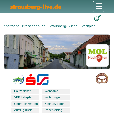
☰
Gesundheit & Pflege
Shops & Dienstleister
Freizeit & Tourismus
Bildung & Soziales
Wohnen & Bauen
Wirtschaft & Arbeit
Stadt & Politik
Startseite
Branchenbuch
Strausberg-Suche
Stadtplan
Polizeiticker
Webcams
VBB Fahrplan
Wohnungen
Gebrauchtwagen
Kleinanzeigen
Ausflugsziele
Rezepteblog