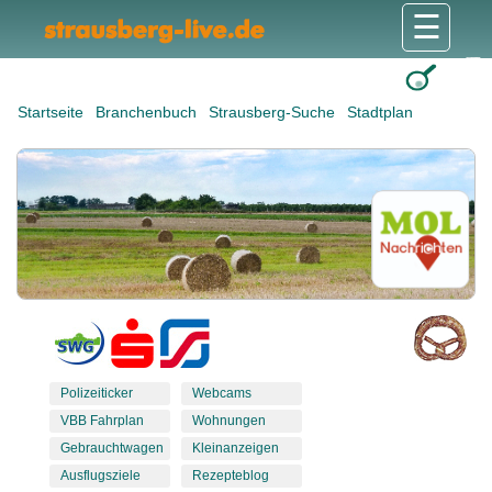
☰
Gesundheit & Pflege
Shops & Dienstleister
Freizeit & Tourismus
Bildung & Soziales
Wohnen & Bauen
Wirtschaft & Arbeit
Stadt & Politik
Startseite
Branchenbuch
Strausberg-Suche
Stadtplan
Polizeiticker
Webcams
VBB Fahrplan
Wohnungen
Gebrauchtwagen
Kleinanzeigen
Ausflugsziele
Rezepteblog