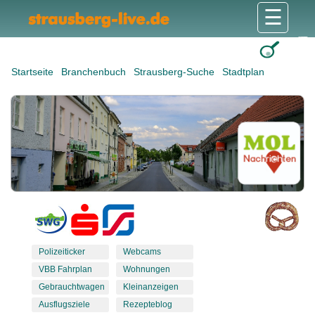
☰
Gesundheit & Pflege
Shops & Dienstleister
Freizeit & Tourismus
Bildung & Soziales
Wohnen & Bauen
Wirtschaft & Arbeit
Stadt & Politik
Startseite
Branchenbuch
Strausberg-Suche
Stadtplan
Polizeiticker
Webcams
VBB Fahrplan
Wohnungen
Gebrauchtwagen
Kleinanzeigen
Ausflugsziele
Rezepteblog