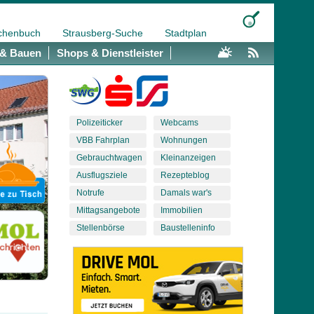
chenbuch
Strausberg-Suche
Stadtplan
& Bauen
Shops & Dienstleister
Polizeiticker
Webcams
VBB Fahrplan
Wohnungen
Gebrauchtwagen
Kleinanzeigen
Ausflugsziele
Rezepteblog
Notrufe
Damals war's
Mittagsangebote
Immobilien
Stellenbörse
Baustelleninfo