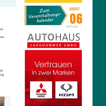
Werbung
in
Bau
bH
ung