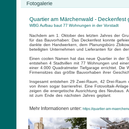
Fotogalerie
Quartier am Märchenwald - Deckenfest g
WBG Aufbau baut 77 Wohnungen in der Vorstadt
Nachdem am 1. Oktober des letzten Jahres der Gru
für das Bauvorhaben: Das Deckenfest konnte gefei
dankte den Handwerkern, dem Planungsbüro Zbikowsk
beteiligten Unternehmen und Lieferanten für den der
Einen coolen Namen hat das neue Quartier in der St
entstehen 4 Stadtvillen mit 77 Wohnungen und eine
einer 4.000 Quadratmeter Tiefgarage errichtet. Die 
Firmensitzes das größte Bauvorhaben ihrer Geschich
Insgesamt entstehen 29 Zwei-Raum, 42 Drei-Raum 
von ihnen sogar barrierefrei. Eine Fotovoltaik-Anl
zeigen die energetische Ausrichtung des Neubaus. 
ist zum Ende des nächsten Jahres geplant.
Mehr Informationen unter:
https://quartier-am-maerchenw