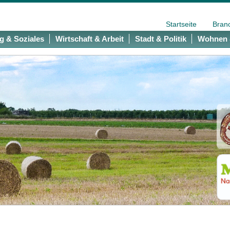
Startseite
Bran
g & Soziales
Wirtschaft & Arbeit
Stadt & Politik
Wohnen 