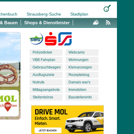
chenbuch
Strausberg-Suche
Stadtplan
& Bauen
Shops & Dienstleister
Polizeiticker
Webcams
VBB Fahrplan
Wohnungen
Gebrauchtwagen
Kleinanzeigen
Ausflugsziele
Rezepteblog
Notrufe
Damals war's
Mittagsangebote
Immobilien
Stellenbörse
Baustelleninfo