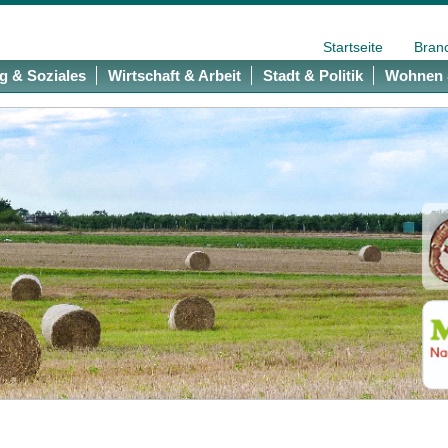
Startseite
Bran
g & Soziales
Wirtschaft & Arbeit
Stadt & Politik
Wohnen 