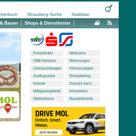
chenbuch
Strausberg-Suche
Stadtplan
& Bauen
Shops & Dienstleister
Polizeiticker
Webcams
VBB Fahrplan
Wohnungen
Gebrauchtwagen
Kleinanzeigen
Ausflugsziele
Rezepteblog
Notrufe
Damals war's
Mittagsangebote
Immobilien
Stellenbörse
Baustelleninfo