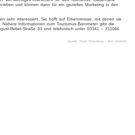
chrieben und können dann für ein gezieltes Marketing in den
n sehr interessiert. Sie hofft auf Erkenntnisse, mit denen sie
n. Nähere Informationen zum Tourismus-Barometer gibt die
August-Bebel-Straße 33 und telefonisch unter 03341 – 311066
Quelle: Stadt Strausberg - Jörn Jürschik