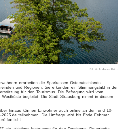
Bild:© Andreas Prinz
nwohnern erarbeiten die Sparkassen Ostdeutschlands
meinden und Regionen. Sie erkunden ein Stimmungsbild in der
erstützung für den Tourismus. Die Befragung wird vom
 Westküste begleitet. Die Stadt Strausberg nimmt in diesem
rüber hinaus können Einwohner auch online an der rund 10-
ge-2025.de teilnehmen. Die Umfrage wird bis Ende Februar
öffentlicht.
97 ein wichtiges Instrument für den Tourismus. Dauerhafte