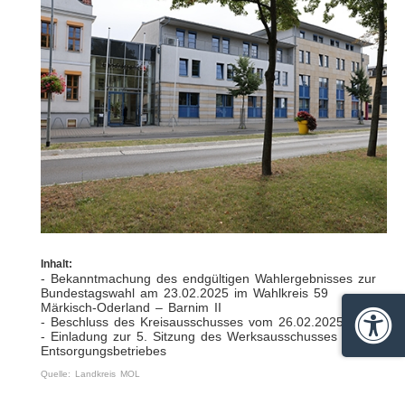
Inhalt:
- Bekanntmachung des endgültigen Wahlergebnisses zur
Bundestagswahl am 23.02.2025 im Wahlkreis 59
Märkisch-Oderland – Barnim II
- Beschluss des Kreisausschusses vom 26.02.2025
Barrie
- Einladung zur 5. Sitzung des Werksausschusses des
Entsorgungsbetriebes
Quelle: Landkreis MOL