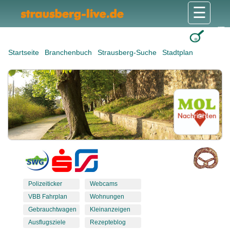
☰
Gesundheit & Pflege
Shops & Dienstleister
Freizeit & Tourismus
Bildung & Soziales
Wohnen & Bauen
Wirtschaft & Arbeit
Stadt & Politik
Startseite
Branchenbuch
Strausberg-Suche
Stadtplan
Polizeiticker
Webcams
VBB Fahrplan
Wohnungen
Gebrauchtwagen
Kleinanzeigen
Ausflugsziele
Rezepteblog