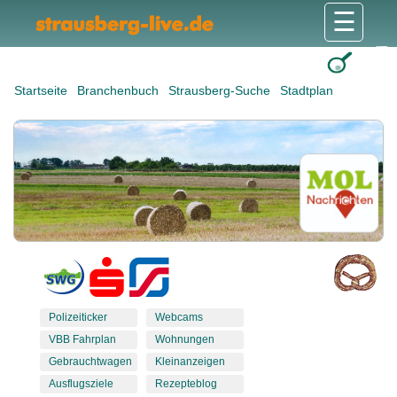
☰
Gesundheit & Pflege
Shops & Dienstleister
Freizeit & Tourismus
Bildung & Soziales
Wohnen & Bauen
Wirtschaft & Arbeit
Stadt & Politik
Startseite
Branchenbuch
Strausberg-Suche
Stadtplan
Polizeiticker
Webcams
VBB Fahrplan
Wohnungen
Gebrauchtwagen
Kleinanzeigen
Ausflugsziele
Rezepteblog