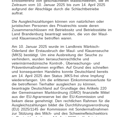
Erlösdifferenz von geschlachteten Mastschweinen, die im
Zeitraum vom 10. Januar 2025 bis zum 14. April 2025
aufgrund der Abschläge durch die Schlachtbetriebe
auftrat.
Die Ausgleichszahlungen können von natürlichen oder
juristischen Personen des Privatrechts sowie deren
Zusammenschlüssen mit Betriebssitz und Betriebsstätte im
Land Brandenburg beantragt werden, die von der Maul-
und Klauenseuche betroffen waren.
Am 10. Januar 2025 wurde im Landkreis Märkisch-
Oderland der Erstausbruch der Maul- und Klauenseuche
(MKS) bestätigt. Um eine Ausbreitung der Seuche zu
verhindern, wurden tierseuchenrechtliche und
veterinärmedizinische Kontroll-, Überwachungs- und
Präventivmaßnahmen ergriffen. Auf Grund des schnellen
und konsequenten Handelns konnte Deutschland bereits
am 14. April 2025 den Status ‚MKS-frei ohne Impfung‘
wiedererlangen. Um die erlittenen Einkommensverluste für
die betroffenen Tierhalter ausgleichen zu können,
beantragte Deutschland auf Grundlage des Artikels 220
der Gemeinsamen Marktordnung (GMO) finanzielle Mittel
aus der EU-Agrarreserve bei der EU-Kommission und
bekam diese genehmigt. Den rechtlichen Rahmen für die
Ausgleichszahlungen bildet die Durchführungsverordnung
(EU) 2025/1145 der Kommission mit Sondermaßnahmen
zur Stützung des Milch- und des Schweinefleischsektors