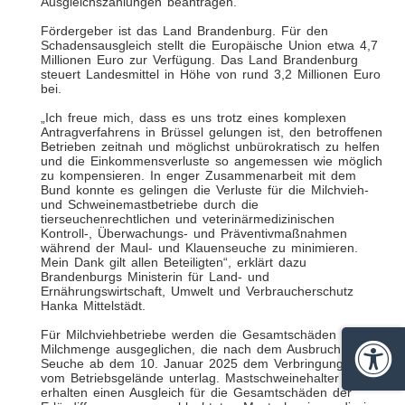
Ausgleichszahlungen beantragen.
Fördergeber ist das Land Brandenburg. Für den
Schadensausgleich stellt die Europäische Union etwa 4,7
Millionen Euro zur Verfügung. Das Land Brandenburg
steuert Landesmittel in Höhe von rund 3,2 Millionen Euro
bei.
„Ich freue mich, dass es uns trotz eines komplexen
Antragverfahrens in Brüssel gelungen ist, den betroffenen
Betrieben zeitnah und möglichst unbürokratisch zu helfen
und die Einkommensverluste so angemessen wie möglich
zu kompensieren. In enger Zusammenarbeit mit dem
Bund konnte es gelingen die Verluste für die Milchvieh-
und Schweinemastbetriebe durch die
tierseuchenrechtlichen und veterinärmedizinischen
Kontroll-, Überwachungs- und Präventivmaßnahmen
während der Maul- und Klauenseuche zu minimieren.
Mein Dank gilt allen Beteiligten“, erklärt dazu
Brandenburgs Ministerin für Land- und
Ernährungswirtschaft, Umwelt und Verbraucherschutz
Hanka Mittelstädt.
Für Milchviehbetriebe werden die Gesamtschäden der
Milchmenge ausgeglichen, die nach dem Ausbruch der
Seuche ab dem 10. Januar 2025 dem Verbringungsverbot
Barrie
vom Betriebsgelände unterlag. Mastschweinehalter
erhalten einen Ausgleich für die Gesamtschäden der