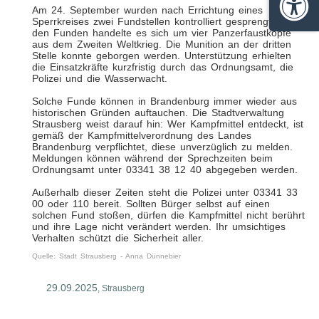
Am 24. September wurden nach Errichtung eines
Barrie
Sperrkreises zwei Fundstellen kontrolliert gesprengt. Bei
den Funden handelte es sich um vier Panzerfaustköpfe
aus dem Zweiten Weltkrieg. Die Munition an der dritten
Stelle konnte geborgen werden. Unterstützung erhielten
die Einsatzkräfte kurzfristig durch das Ordnungsamt, die
Polizei und die Wasserwacht.
Solche Funde können in Brandenburg immer wieder aus
historischen Gründen auftauchen. Die Stadtverwaltung
Strausberg weist darauf hin: Wer Kampfmittel entdeckt, ist
gemäß der Kampfmittelverordnung des Landes
Brandenburg verpflichtet, diese unverzüglich zu melden.
Meldungen können während der Sprechzeiten beim
Ordnungsamt unter 03341 38 12 40 abgegeben werden.
Außerhalb dieser Zeiten steht die Polizei unter 03341 33
00 oder 110 bereit. Sollten Bürger selbst auf einen
solchen Fund stoßen, dürfen die Kampfmittel nicht berührt
und ihre Lage nicht verändert werden. Ihr umsichtiges
Verhalten schützt die Sicherheit aller.
Quelle: Stadt Strausberg - Anna Dünnebier
29.09.2025
, Strausberg