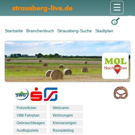
☰
Gesundheit & Pflege
Shops & Dienstleister
Freizeit & Tourismus
Bildung & Soziales
Wohnen & Bauen
Wirtschaft & Arbeit
Stadt & Politik
Startseite
Branchenbuch
Strausberg-Suche
Stadtplan
Polizeiticker
Webcams
VBB Fahrplan
Wohnungen
Gebrauchtwagen
Kleinanzeigen
Ausflugsziele
Rezepteblog