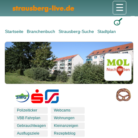
☰
Gesundheit & Pflege
Shops & Dienstleister
Freizeit & Tourismus
Bildung & Soziales
Wohnen & Bauen
Wirtschaft & Arbeit
Stadt & Politik
Startseite
Branchenbuch
Strausberg-Suche
Stadtplan
Polizeiticker
Webcams
VBB Fahrplan
Wohnungen
Gebrauchtwagen
Kleinanzeigen
Ausflugsziele
Rezepteblog