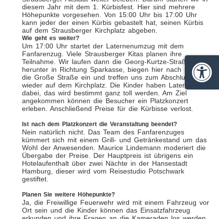
diesem Jahr mit dem 1. Kürbisfest. Hier sind mehrere
Höhepunkte vorgesehen. Von 15:00 Uhr bis 17:00 Uhr
kann jeder der einen Kürbis gebastelt hat, seinen Kürbis
auf dem Strausberger Kirchplatz abgeben.
Wie geht es weiter?
Um 17:00 Uhr startet der Laternenumzug mit dem
Fanfarenzug. Viele Strausberger Kitas planen ihre
Teilnahme. Wir laufen dann die Georg-Kurtze-Straße
herunter in Richtung Sparkasse, biegen hier nach links in
Barrie
die Große Straße ein und treffen uns zum Abschluss
wieder auf dem Kirchplatz. Die Kinder haben Laternen
dabei, das wird bestimmt ganz toll werden. Am Ziel
angekommen können die Besucher ein Platzkonzert
erleben. Anschließend Preise für die Kürbisse verlost.
Ist nach dem Platzkonzert die Veranstaltung beendet?
Nein natürlich nicht. Das Team des Fanfarenzuges
kümmert sich mit einem Grill- und Getränkestand um das
Wohl der Anwesenden. Maurice Lindemann moderiert die
Übergabe der Preise. Der Hauptpreis ist übrigens ein
Hotelaufenthalt über zwei Nächte in der Hansestadt
Hamburg, dieser wird vom Reisestudio Potschwark
gestiftet.
Planen Sie weitere Höhepunkte?
Ja, die Freiwillige Feuerwehr wird mit einem Fahrzeug vor
Ort sein und die Kinder können das Einsatzfahrzeug
erkunden und ihre Fragen an die Kameraden los werden.