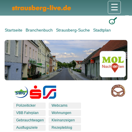
☰
Gesundheit & Pflege
Shops & Dienstleister
Freizeit & Tourismus
Bildung & Soziales
Wohnen & Bauen
Wirtschaft & Arbeit
Stadt & Politik
Startseite
Branchenbuch
Strausberg-Suche
Stadtplan
Polizeiticker
Webcams
VBB Fahrplan
Wohnungen
Gebrauchtwagen
Kleinanzeigen
Ausflugsziele
Rezepteblog