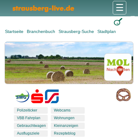
☰
Gesundheit & Pflege
Shops & Dienstleister
Freizeit & Tourismus
Bildung & Soziales
Wohnen & Bauen
Wirtschaft & Arbeit
Stadt & Politik
Startseite
Branchenbuch
Strausberg-Suche
Stadtplan
Polizeiticker
Webcams
VBB Fahrplan
Wohnungen
Gebrauchtwagen
Kleinanzeigen
Ausflugsziele
Rezepteblog