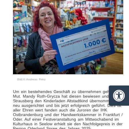
Bild:© Andreas Prinz
Um ein bestehendes Geschäft zu übernehmen gehört
Mut. Mandy Roth-Grycza hat diesen bewiesen und in
Barrie
Strausberg den Kinderladen Altstadtkind übernommen,
neu ausgerichtet und bis jetzt erfolgreich geführt. Dies ist
aller Ehren wert fanden auch die Juroren der IHK
Ostbrandenburg und der Handwerkskammer in Frankfurt /
Oder. Auf einer Festveranstaltung am Mittwochabend im
Kulturhaus in Seelow erhielt sie den Nachfolgepreis in der
Region Oderland Spree des Jahres 2025.