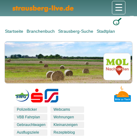
☰
Gesundheit & Pflege
Shops & Dienstleister
Freizeit & Tourismus
Bildung & Soziales
Wohnen & Bauen
Wirtschaft & Arbeit
Stadt & Politik
Startseite
Branchenbuch
Strausberg-Suche
Stadtplan
Polizeiticker
Webcams
VBB Fahrplan
Wohnungen
Gebrauchtwagen
Kleinanzeigen
Ausflugsziele
Rezepteblog