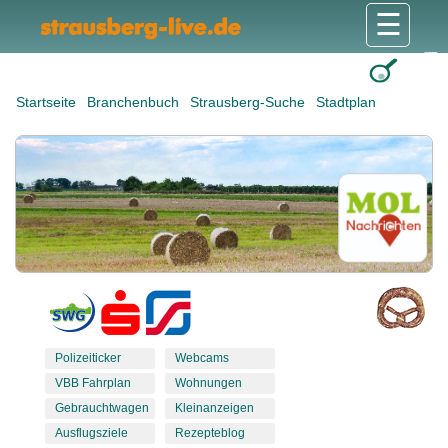
☰
Gesundheit & Pflege
Shops & Dienstleister
Freizeit & Tourismus
Bildung & Soziales
Wohnen & Bauen
Wirtschaft & Arbeit
Stadt & Politik
Startseite
Branchenbuch
Strausberg-Suche
Stadtplan
Polizeiticker
Webcams
VBB Fahrplan
Wohnungen
Gebrauchtwagen
Kleinanzeigen
Ausflugsziele
Rezepteblog