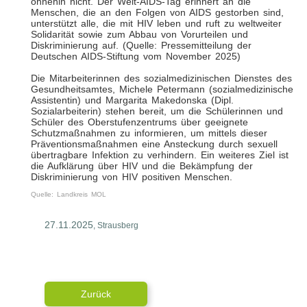
ohnehin nicht. Der Welt-AIDS-Tag erinnert an die
Menschen, die an den Folgen von AIDS gestorben sind,
unterstützt alle, die mit HIV leben und ruft zu weltweiter
Solidarität sowie zum Abbau von Vorurteilen und
Diskriminierung auf. (Quelle: Pressemitteilung der
Deutschen AIDS-Stiftung vom November 2025)
Die Mitarbeiterinnen des sozialmedizinischen Dienstes des
Gesundheitsamtes, Michele Petermann (sozialmedizinische
Assistentin) und Margarita Makedonska (Dipl.
Sozialarbeiterin) stehen bereit, um die Schülerinnen und
Schüler des Oberstufenzentrums über geeignete
Schutzmaßnahmen zu informieren, um mittels dieser
Präventionsmaßnahmen eine Ansteckung durch sexuell
übertragbare Infektion zu verhindern. Ein weiteres Ziel ist
die Aufklärung über HIV und die Bekämpfung der
Diskriminierung von HIV positiven Menschen.
Quelle: Landkreis MOL
27.11.2025
, Strausberg
Zurück