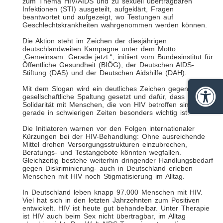
zum Thema HIV/AIDS und zu sexuell übertragbaren
Infektionen (STI) ausgeteilt, aufgeklärt, Fragen
beantwortet und aufgezeigt, wo Testungen auf
Geschlechtskrankheiten wahrgenommen werden können.
Die Aktion steht im Zeichen der diesjährigen
deutschlandweiten Kampagne unter dem Motto
„Gemeinsam. Gerade jetzt.“, initiiert vom Bundesinstitut für
Öffentliche Gesundheit (BIÖG), der Deutschen AIDS-
Stiftung (DAS) und der Deutschen Aidshilfe (DAH).
Mit dem Slogan wird ein deutliches Zeichen gegen
gesellschaftliche Spaltung gesetzt und dafür, dass
Barrie
Solidarität mit Menschen, die von HIV betroffen sind,
gerade in schwierigen Zeiten besonders wichtig ist.
Die Initiatoren warnen vor den Folgen internationaler
Kürzungen bei der HIV-Behandlung: Ohne ausreichende
Mittel drohen Versorgungsstrukturen einzubrechen,
Beratungs- und Testangebote könnten wegfallen.
Gleichzeitig bestehe weiterhin dringender Handlungsbedarf
gegen Diskriminierung- auch in Deutschland erleben
Menschen mit HIV noch Stigmatisierung im Alltag.
In Deutschland leben knapp 97.000 Menschen mit HIV.
Viel hat sich in den letzten Jahrzehnten zum Positiven
entwickelt. HIV ist heute gut behandelbar. Unter Therapie
ist HIV auch beim Sex nicht übertragbar, im Alltag