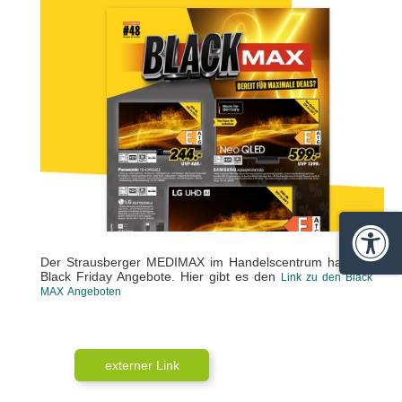
Barrie
Der Strausberger MEDIMAX im Handelscentrum hat viele
Black Friday Angebote. Hier gibt es den
Link zu den Black
MAX Angeboten
externer Link