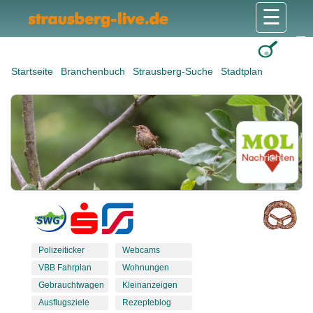
☰
Gesundheit & Pflege
Shops & Dienstleister
Freizeit & Tourismus
Bildung & Soziales
Wohnen & Bauen
Wirtschaft & Arbeit
Stadt & Politik
Startseite
Branchenbuch
Strausberg-Suche
Stadtplan
Polizeiticker
Webcams
VBB Fahrplan
Wohnungen
Gebrauchtwagen
Kleinanzeigen
Ausflugsziele
Rezepteblog