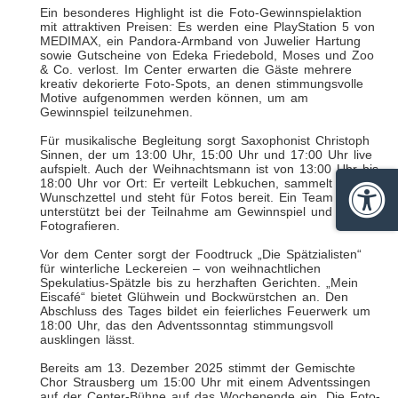
Ein besonderes Highlight ist die Foto-Gewinnspielaktion
mit attraktiven Preisen: Es werden eine PlayStation 5 von
MEDIMAX, ein Pandora-Armband von Juwelier Hartung
sowie Gutscheine von Edeka Friedebold, Moses und Zoo
& Co. verlost. Im Center erwarten die Gäste mehrere
kreativ dekorierte Foto-Spots, an denen stimmungsvolle
Motive aufgenommen werden können, um am
Gewinnspiel teilzunehmen.
Für musikalische Begleitung sorgt Saxophonist Christoph
Sinnen, der um 13:00 Uhr, 15:00 Uhr und 17:00 Uhr live
aufspielt. Auch der Weihnachtsmann ist von 13:00 Uhr bis
18:00 Uhr vor Ort: Er verteilt Lebkuchen, sammelt
Wunschzettel und steht für Fotos bereit. Ein Team
Barrie
unterstützt bei der Teilnahme am Gewinnspiel und beim
Fotografieren.
Vor dem Center sorgt der Foodtruck „Die Spätzialisten“
für winterliche Leckereien – von weihnachtlichen
Spekulatius-Spätzle bis zu herzhaften Gerichten. „Mein
Eiscafé“ bietet Glühwein und Bockwürstchen an. Den
Abschluss des Tages bildet ein feierliches Feuerwerk um
18:00 Uhr, das den Adventssonntag stimmungsvoll
ausklingen lässt.
Bereits am 13. Dezember 2025 stimmt der Gemischte
Chor Strausberg um 15:00 Uhr mit einem Adventssingen
auf der Center-Bühne auf das Wochenende ein. Die Foto-