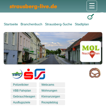
☰
Gesundheit & Pflege
Shops & Dienstleister
Freizeit & Tourismus
Bildung & Soziales
Wohnen & Bauen
Wirtschaft & Arbeit
Stadt & Politik
Startseite
Branchenbuch
Strausberg-Suche
Stadtplan
Polizeiticker
Webcams
VBB Fahrplan
Wohnungen
Gebrauchtwagen
Kleinanzeigen
Ausflugsziele
Rezepteblog