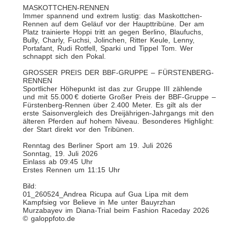
MASKOTTCHEN-RENNEN
Immer spannend und extrem lustig: das Maskottchen-
Rennen auf dem Geläuf vor der Haupttribüne. Der am
Platz trainierte Hoppi tritt an gegen Berlino, Blaufuchs,
Bully, Charly, Fuchsi, Jolinchen, Ritter Keule, Lenny,
Portafant, Rudi Rotfell, Sparki und Tippel Tom. Wer
schnappt sich den Pokal.
GROSSER PREIS DER BBF-GRUPPE – FÜRSTENBERG-
RENNEN
Sportlicher Höhepunkt ist das zur Gruppe III zählende
und mit 55.000 € dotierte Großer Preis der BBF-Gruppe –
Fürstenberg-Rennen über 2.400 Meter. Es gilt als der
erste Saisonvergleich des Dreijährigen-Jahrgangs mit den
älteren Pferden auf hohem Niveau. Besonderes Highlight:
der Start direkt vor den Tribünen.
Renntag des Berliner Sport am 19. Juli 2026
Sonntag, 19. Juli 2026
Einlass ab 09:45 Uhr
Erstes Rennen um 11:15 Uhr
Bild:
01_260524_Andrea Ricupa auf Gua Lipa mit dem
Kampfsieg vor Believe in Me unter Bauyrzhan
Murzabayev im Diana-Trial beim Fashion Raceday 2026
© galoppfoto.de