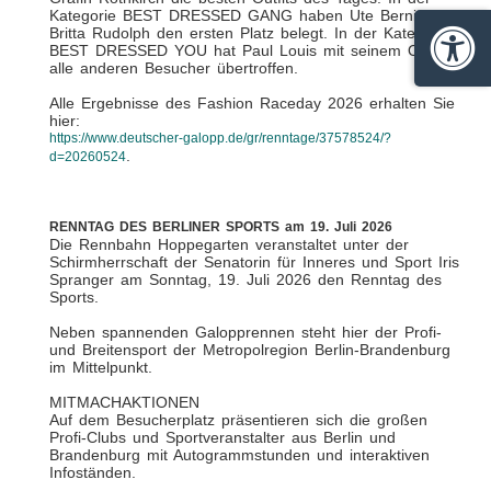
Kategorie BEST DRESSED GANG haben Ute Bernier und
Britta Rudolph den ersten Platz belegt. In der Kategorie
BEST DRESSED YOU hat Paul Louis mit seinem Outfit
Barrie
alle anderen Besucher übertroffen.
Alle Ergebnisse des Fashion Raceday 2026 erhalten Sie
hier:
https://www.deutscher-galopp.de/gr/renntage/37578524/?
.
d=20260524
RENNTAG DES BERLINER SPORTS am 19. Juli 2026
Die Rennbahn Hoppegarten veranstaltet unter der
Schirmherrschaft der Senatorin für Inneres und Sport Iris
Spranger am Sonntag, 19. Juli 2026 den Renntag des
Sports.
Neben spannenden Galopprennen steht hier der Profi-
und Breitensport der Metropolregion Berlin-Brandenburg
im Mittelpunkt.
MITMACHAKTIONEN
Auf dem Besucherplatz präsentieren sich die großen
Profi-Clubs und Sportveranstalter aus Berlin und
Brandenburg mit Autogrammstunden und interaktiven
Infoständen.