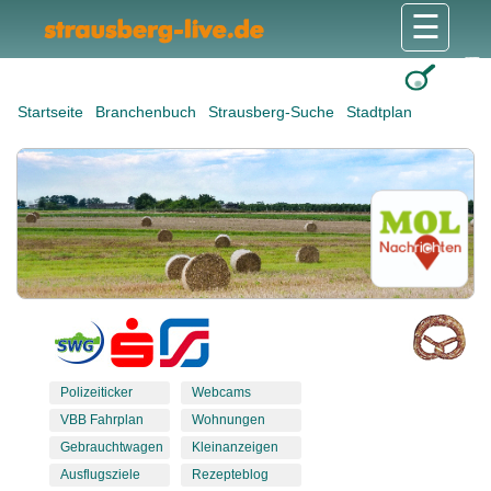
☰
Gesundheit & Pflege
Shops & Dienstleister
Freizeit & Tourismus
Bildung & Soziales
Wohnen & Bauen
Wirtschaft & Arbeit
Stadt & Politik
Startseite
Branchenbuch
Strausberg-Suche
Stadtplan
Polizeiticker
Webcams
VBB Fahrplan
Wohnungen
Gebrauchtwagen
Kleinanzeigen
Ausflugsziele
Rezepteblog