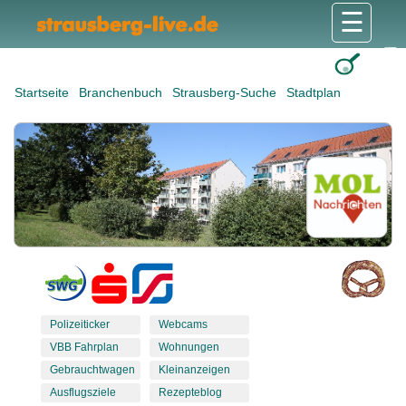
☰
Gesundheit & Pflege
Shops & Dienstleister
Freizeit & Tourismus
Bildung & Soziales
Wohnen & Bauen
Wirtschaft & Arbeit
Stadt & Politik
Startseite
Branchenbuch
Strausberg-Suche
Stadtplan
Polizeiticker
Webcams
VBB Fahrplan
Wohnungen
Gebrauchtwagen
Kleinanzeigen
Ausflugsziele
Rezepteblog