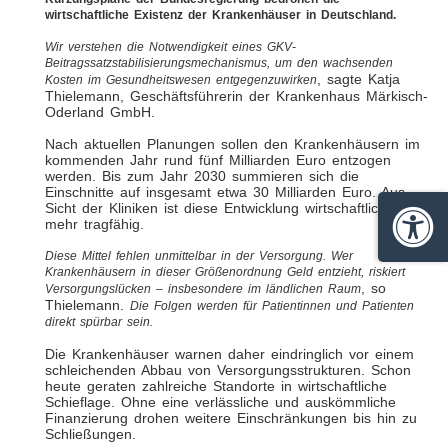
wirtschaftliche Existenz der Krankenhäuser in Deutschland.
Wir verstehen die Notwendigkeit eines GKV-
Beitragssatzstabilisierungsmechanismus, um den wachsenden
, sagte Katja
Kosten im Gesundheitswesen entgegenzuwirken
Thielemann, Geschäftsführerin der Krankenhaus Märkisch-
Oderland GmbH.
Nach aktuellen Planungen sollen den Krankenhäusern im
kommenden Jahr rund fünf Milliarden Euro entzogen
werden. Bis zum Jahr 2030 summieren sich die
Einschnitte auf insgesamt etwa 30 Milliarden Euro. Aus
Sicht der Kliniken ist diese Entwicklung wirtschaftlich nicht
mehr tragfähig.
Barrie
Diese Mittel fehlen unmittelbar in der Versorgung. Wer
Krankenhäusern in dieser Größenordnung Geld entzieht, riskiert
, so
Versorgungslücken – insbesondere im ländlichen Raum
Thielemann.
Die Folgen werden für Patientinnen und Patienten
direkt spürbar sein.
Die Krankenhäuser warnen daher eindringlich vor einem
schleichenden Abbau von Versorgungsstrukturen. Schon
heute geraten zahlreiche Standorte in wirtschaftliche
Schieflage. Ohne eine verlässliche und auskömmliche
Finanzierung drohen weitere Einschränkungen bis hin zu
Schließungen.