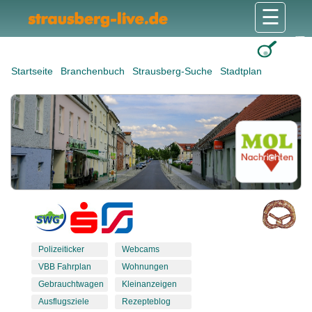
☰
Gesundheit & Pflege
Shops & Dienstleister
Freizeit & Tourismus
Bildung & Soziales
Wohnen & Bauen
Wirtschaft & Arbeit
Stadt & Politik
Startseite
Branchenbuch
Strausberg-Suche
Stadtplan
Polizeiticker
Webcams
VBB Fahrplan
Wohnungen
Gebrauchtwagen
Kleinanzeigen
Ausflugsziele
Rezepteblog