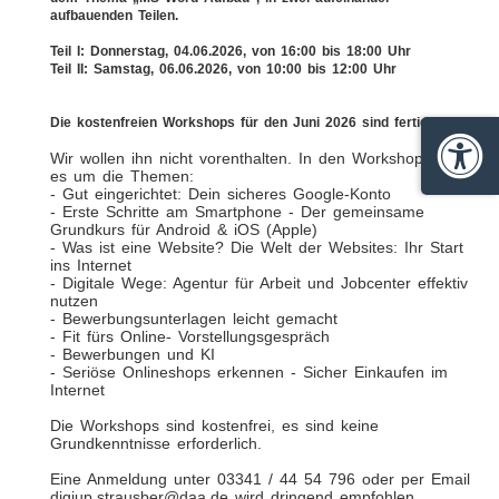
aufbauenden Teilen.
Teil I: Donnerstag, 04.06.2026, von 16:00 bis 18:00 Uhr
Teil II: Samstag, 06.06.2026, von 10:00 bis 12:00 Uhr
Die kostenfreien Workshops für den Juni 2026 sind fertig.
Wir wollen ihn nicht vorenthalten. In den Workshops geht
Barrie
es um die Themen:
- Gut eingerichtet: Dein sicheres Google-Konto
- Erste Schritte am Smartphone - Der gemeinsame
Grundkurs für Android & iOS (Apple)
- Was ist eine Website? Die Welt der Websites: Ihr Start
ins Internet
- Digitale Wege: Agentur für Arbeit und Jobcenter effektiv
nutzen
- Bewerbungsunterlagen leicht gemacht
- Fit fürs Online- Vorstellungsgespräch
- Bewerbungen und KI
- Seriöse Onlineshops erkennen - Sicher Einkaufen im
Internet
Die Workshops sind kostenfrei, es sind keine
Grundkenntnisse erforderlich.
Eine Anmeldung unter 03341 / 44 54 796 oder per Email
digiup.strausber@daa.de wird dringend empfohlen.