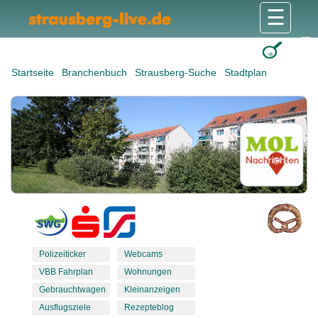
☰
Gesundheit & Pflege
Shops & Dienstleister
Freizeit & Tourismus
Bildung & Soziales
Wohnen & Bauen
Wirtschaft & Arbeit
Stadt & Politik
Startseite
Branchenbuch
Strausberg-Suche
Stadtplan
Polizeiticker
Webcams
VBB Fahrplan
Wohnungen
Gebrauchtwagen
Kleinanzeigen
Ausflugsziele
Rezepteblog