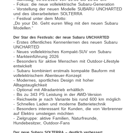
- Fokus: die neue vollelektrische Subaru-Generation
- Vorstellung der neuen Modelle SUBARU UNCHARTED
und des überarbeiteten SOLTERRA
- Festival unter dem Motto:
„Do your Dō. Geht euren Weg mit den neuen Subaru
Modellen.“
Der Star des Festivals: der neue Subaru UNCHARTED
- Erstes öffentliches Kennenlernen des neuen Subaru
UNCHARTED
- Neues vollelektrisches Kompakt-SUV von Subaru
- Markteinführung 2026
- Besonders für aktive Menschen mit Outdoor-Lifestyle
entwickelt
- Subaru kombiniert erstmals kompakte Bauform mit
vollelektrischem Abenteuer-Konzept
- Modernes, sportliches Design mit hoher
Alltagstauglichkeit
- Optional mit Allradantrieb erhältlich
- Bis zu 343 PS Leistung in der AWD-Version
- Reichweite je nach Variante bis rund 600 km möglich
- Schnelles Laden und moderne Batterietechnik
- Besonders interessant für Kunden, die von Verbrenner
auf Elektro umsteigen möchten
- Zielgruppe: aktive Familien, Naturfreunde,
Hundebesitzer, Outdoor-Fans
Der neue Subaru SOLTERRA – deutlich verbessert