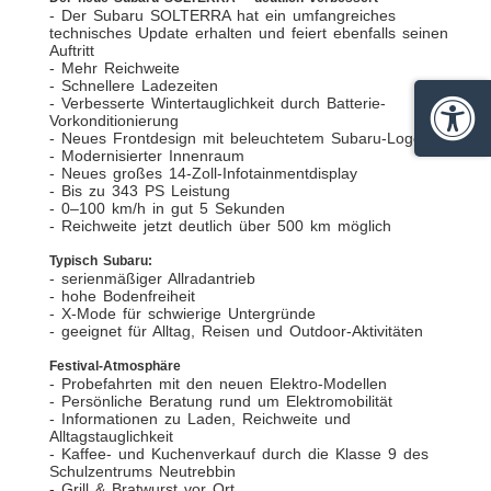
- Der Subaru SOLTERRA hat ein umfangreiches
technisches Update erhalten und feiert ebenfalls seinen
Auftritt
- Mehr Reichweite
- Schnellere Ladezeiten
- Verbesserte Wintertauglichkeit durch Batterie-
Vorkonditionierung
Barrie
- Neues Frontdesign mit beleuchtetem Subaru-Logo
- Modernisierter Innenraum
- Neues großes 14-Zoll-Infotainmentdisplay
- Bis zu 343 PS Leistung
- 0–100 km/h in gut 5 Sekunden
- Reichweite jetzt deutlich über 500 km möglich
Typisch Subaru:
- serienmäßiger Allradantrieb
- hohe Bodenfreiheit
- X-Mode für schwierige Untergründe
- geeignet für Alltag, Reisen und Outdoor-Aktivitäten
Festival-Atmosphäre
- Probefahrten mit den neuen Elektro-Modellen
- Persönliche Beratung rund um Elektromobilität
- Informationen zu Laden, Reichweite und
Alltagstauglichkeit
- Kaffee- und Kuchenverkauf durch die Klasse 9 des
Schulzentrums Neutrebbin
- Grill & Bratwurst vor Ort