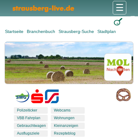
☰
Gesundheit & Pflege
Shops & Dienstleister
Freizeit & Tourismus
Bildung & Soziales
Wohnen & Bauen
Wirtschaft & Arbeit
Stadt & Politik
Startseite
Branchenbuch
Strausberg-Suche
Stadtplan
Polizeiticker
Webcams
VBB Fahrplan
Wohnungen
Gebrauchtwagen
Kleinanzeigen
Ausflugsziele
Rezepteblog