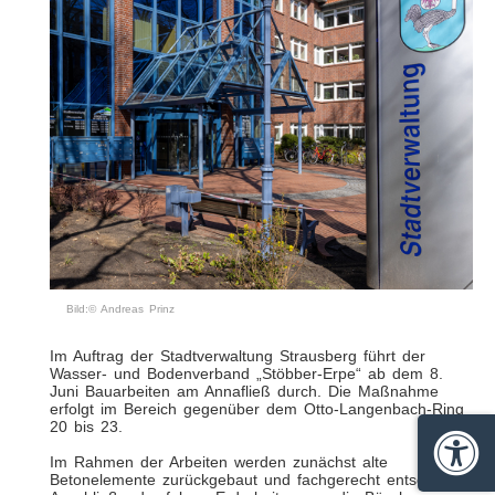
Bild:© Andreas Prinz
Im Auftrag der Stadtverwaltung Strausberg führt der
Wasser- und Bodenverband „Stöbber-Erpe“ ab dem 8.
Juni Bauarbeiten am Annafließ durch. Die Maßnahme
erfolgt im Bereich gegenüber dem Otto-Langenbach-Ring
20 bis 23.
Barrie
Im Rahmen der Arbeiten werden zunächst alte
Betonelemente zurückgebaut und fachgerecht entsorgt.