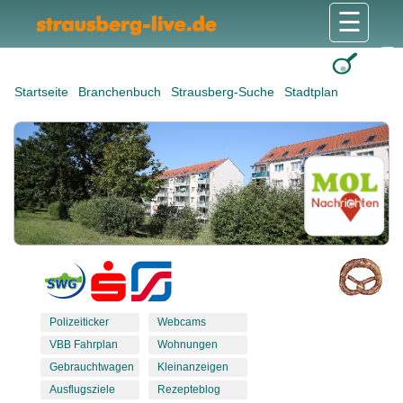
☰
Gesundheit & Pflege
Shops & Dienstleister
Freizeit & Tourismus
Bildung & Soziales
Wohnen & Bauen
Wirtschaft & Arbeit
Stadt & Politik
Startseite
Branchenbuch
Strausberg-Suche
Stadtplan
Polizeiticker
Webcams
VBB Fahrplan
Wohnungen
Gebrauchtwagen
Kleinanzeigen
Ausflugsziele
Rezepteblog